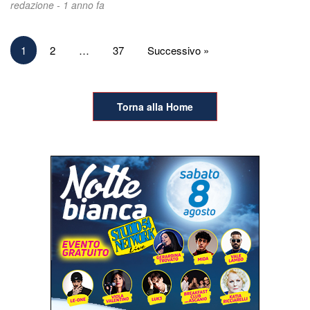
redazione -
1 anno fa
Paginazione
1
2
…
37
Successivo »
degli
articoli
Torna alla Home