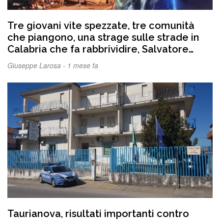
Tre giovani vite spezzate, tre comunità
che piangono, una strage sulle strade in
Calabria che fa rabbrividire, Salvatore
aveva 18 anni, Samuel 27 anni e Samuele
Giuseppe Larosa -
1 mese fa
20 anni…
Taurianova, risultati importanti contro