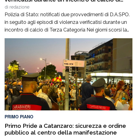
Terza Categoria
di
redazione
Polizia di Stato: notificati due provvedimenti di D.A.SPO.
in seguito agli episodi di violenza verificatisi durante un
incontro di calcio di Terza Categoria Nei giorni scorsi la
Polizia di Stato ha notificato due provvedimenti di
Divieto di Accesso alle Manifestazioni Sportive
(D.A.SPO.), emessi dalla Questura di Reggio Calabria alla
fine del mese di luglio, nei […]
PRIMO PIANO
Primo Pride a Catanzaro: sicurezza e ordine
pubblico al centro della manifestazione