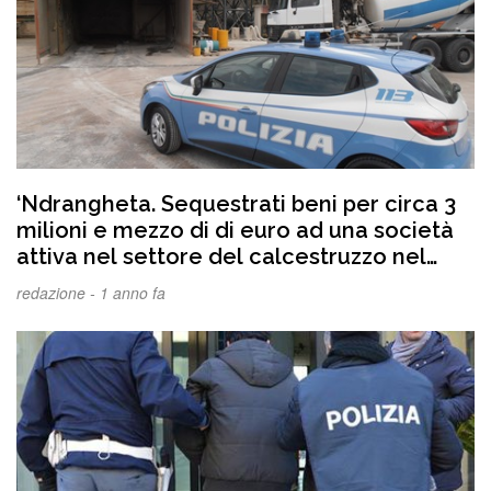
‘Ndrangheta. Sequestrati beni per circa 3
milioni e mezzo di di euro ad una società
attiva nel settore del calcestruzzo nel
Reggino
redazione -
1 anno fa