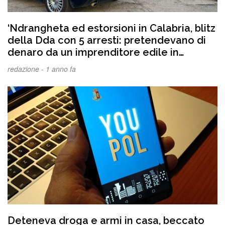
‘Ndrangheta ed estorsioni in Calabria, blitz
della Dda con 5 arresti: pretendevano di
denaro da un imprenditore edile in
cambio di “protezione”. I NOMI
redazione -
1 anno fa
Deteneva droga e armi in casa, beccato