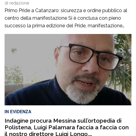
di
redazione
Primo Pride a Catanzaro: sicurezza e ordine pubblico al
centro della manifestazione Si è conclusa con pieno
successo la prima edizione del Pride, manifestazione
accompagnata da un ricco programma di eventi
collaterali, tra cui AperiPride, presentazioni di libri, incontri
culturali, dibattiti, talk e momenti di confronto ospitati a
Catanzaro, con interventi e riflessioni dedicati ai […]
IN EVIDENZA
Indagine procura Messina sull’ortopedia di
Polistena, Luigi Palamara faccia a faccia con
il nostro direttore Luigi Longo.