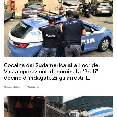
Cocaina dal Sudamerica alla Locride.
Vasta operazione denominata “Prati”,
decine di indagati, 21 gli arresti. I
DETTAGLI e VIDEO
redazione -
1 anno fa