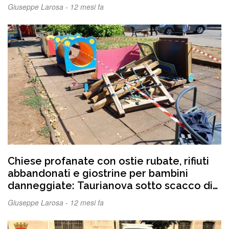
Giuseppe Larosa -
12 mesi fa
Chiese profanate con ostie rubate, rifiuti
abbandonati e giostrine per bambini
danneggiate: Taurianova sotto scacco di
questi “banditi sociali”?
Giuseppe Larosa -
12 mesi fa