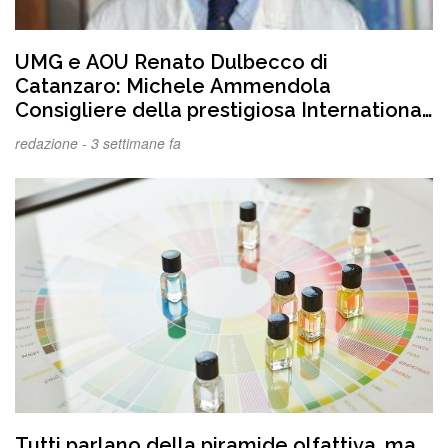
UMG e AOU Renato Dulbecco di
Catanzaro: Michele Ammendola
Consigliere della prestigiosa International
Society of Surgery
redazione -
3 settimane fa
Tutti parlano della piramide olfattiva, ma