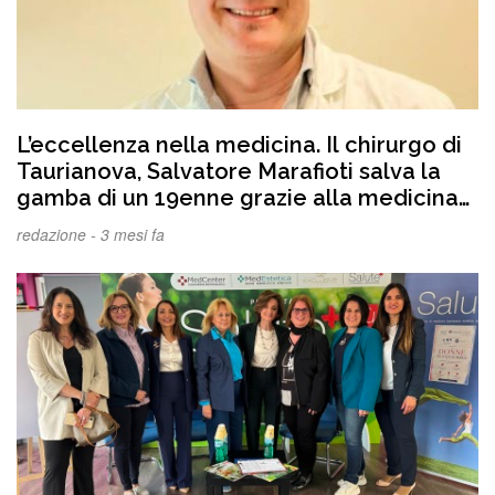
L’eccellenza nella medicina. Il chirurgo di
Taurianova, Salvatore Marafioti salva la
gamba di un 19enne grazie alla medicina
rigenerativa
redazione -
3 mesi fa