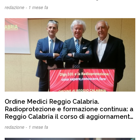
redazione -
1 mese fa
Ordine Medici Reggio Calabria.
Radioprotezione e formazione continua: a
Reggio Calabria il corso di aggiornamento
sul D.lgs. 101/2020
redazione -
1 mese fa