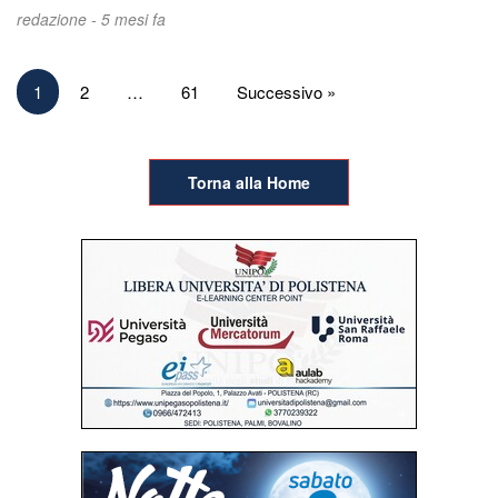
redazione -
5 mesi fa
Paginazione
1
2
…
61
Successivo »
degli
articoli
Torna alla Home