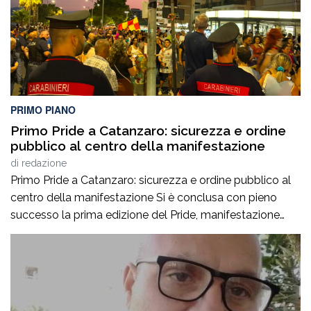
PRIMO PIANO
Primo Pride a Catanzaro: sicurezza e ordine
pubblico al centro della manifestazione
di
redazione
Primo Pride a Catanzaro: sicurezza e ordine pubblico al
centro della manifestazione Si è conclusa con pieno
successo la prima edizione del Pride, manifestazione
accompagnata da un ricco programma di eventi
collaterali, tra cui AperiPride, presentazioni di libri, incontri
culturali, dibattiti, talk e momenti di confronto ospitati a
Catanzaro, con interventi e riflessioni dedicati ai […]