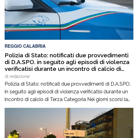
REGGIO CALABRIA
Polizia di Stato: notificati due provvedimenti
di D.A.SPO. in seguito agli episodi di violenza
verificatisi durante un incontro di calcio di
Terza Categoria
di
redazione
Polizia di Stato: notificati due provvedimenti di D.A.SPO.
in seguito agli episodi di violenza verificatisi durante un
incontro di calcio di Terza Categoria Nei giorni scorsi la
Polizia di Stato ha notificato due provvedimenti di
Divieto di Accesso alle Manifestazioni Sportive
(D.A.SPO.), emessi dalla Questura di Reggio Calabria alla
fine del mese di luglio, nei […]