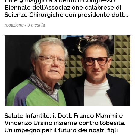
L’8 e 9 maggio a Siderno il Congresso
Biennale dell’Associazione calabrese di
Scienze Chirurgiche con presidente dott.
Anastasio Palmanova
redazione -
3 mesi fa
Salute Infantile: il Dott. Franco Mammì e
Vincenzo Ursino insieme contro l’obesità.
Un impegno per il futuro dei nostri figli