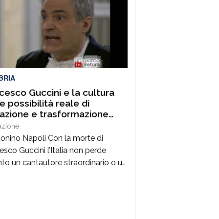
o porterà a Camigliatello Silano
 tra i più autorevoli protagonisti del
ama culturale e istituzionale
no. Nella splendida cornice di Piazza
BRIA
cesco Guccini e la cultura
 possibilità reale di
razione e trasformazione
ale
azione
tonino Napoli Con la morte di
esco Guccini l’Italia non perde
nto un cantautore straordinario o un
 della musica ma, per la mia
zione cresciuta nella sinistra degli
Ottanta e Novanta, se ne va un
ico riferimento culturale, uno di