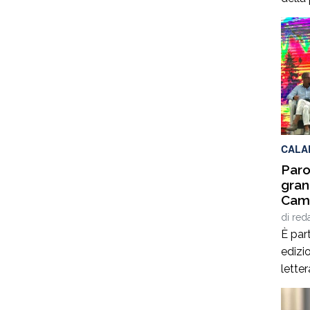
terrà 
delle
2025,
calab
cultur
per q
Interd
CALA
Paro
gran
Cami
Giof
di
red
Stef
È part
edizio
lette
Spezz
giorn