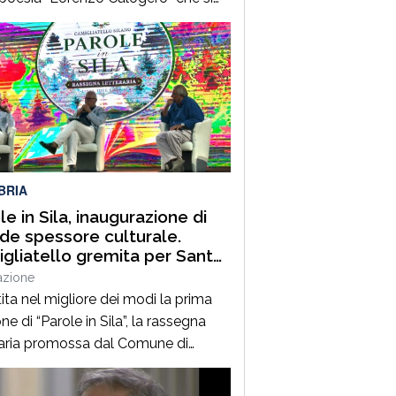
dal 6 all’11 agosto. Dopo il successo
 prime due edizioni, nel 2024 e nel
 che hanno portato nell’entroterra
rese autorevoli protagonisti della
a italiana e internazionale, anche
uest’annoLYRIKS – Laboratorio
isciplinare […]
BRIA
le in Sila, inaugurazione di
de spessore culturale.
gliatello gremita per Santo
frè e il Procuratore Aggiunto
azione
ano Musolino
ita nel migliore dei modi la prima
ne di “Parole in Sila”, la rassegna
raria promossa dal Comune di
ano della Sila e diretta dal
alista Pasquale Motta, che fino al 19