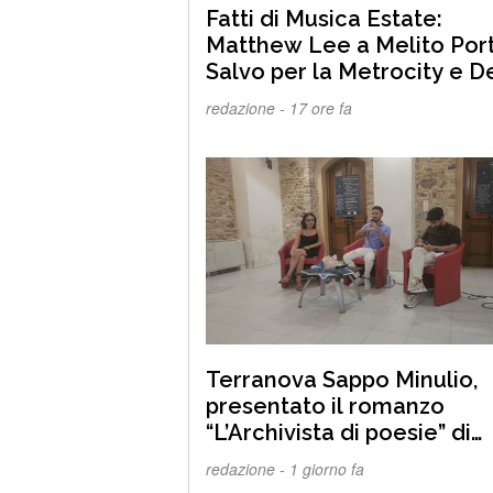
Fatti di Musica Estate:
Matthew Lee a Melito Por
Salvo per la Metrocity e De
a Melicucco per la festa d
redazione -
17 ore fa
Rocco
Terranova Sappo Minulio,
presentato il romanzo
“L’Archivista di poesie” di
Carmelo Maria Gazzana
redazione -
1 giorno fa