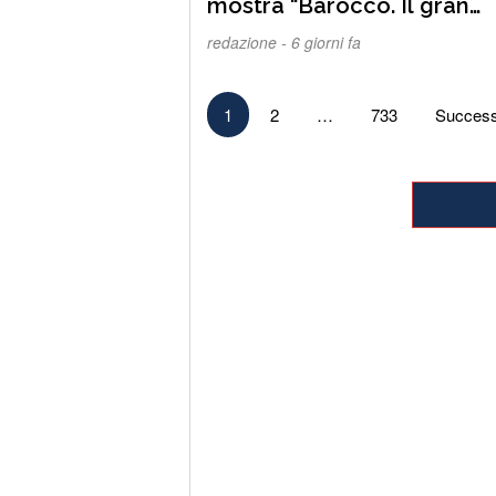
mostra “Barocco. Il gran
teatro delle idee” di Forlì
redazione -
6 giorni fa
Paginazione
1
2
…
733
Success
degli
articoli