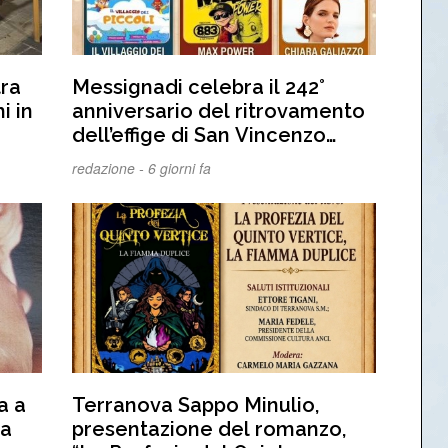
tra
Messignadi celebra il 242°
i in
anniversario del ritrovamento
dell’effige di San Vincenzo
Ferreri: dieci giorni di fede,
redazione -
6 giorni fa
tradizione e spettacolo. IL
PROGRAMMA
a a
Terranova Sappo Minulio,
la
presentazione del romanzo,