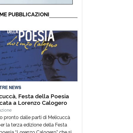
ME PUBBLICAZIONI
LTRE NEWS
cuccà, Festa della Poesia
cata a Lorenzo Calogero
azione
to pronto dalle parti di Melicuccà
er la terza edizione della Festa
 poesia “Lorenzo Calogero” che si