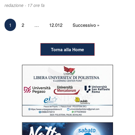
redazione -
17 ore fa
Paginazione
1
2
…
12.012
Successivo »
degli
articoli
Torna alla Home