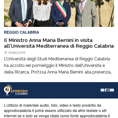
REGGIO CALABRIA
Il Ministro Anna Maria Bernini in visita
all’Università Mediterranea di Reggio Calabria
di
redazione
L’Università degli Studi Mediterranea di Reggio Calabria
ha accolto ieri pomeriggio il Ministro dell’Università e
della Ricerca, Prof.ssa Anna Maria Bernini, alla presenza
del Sindaco della Città On. Francesco Cannizzaro. Al suo
arrivo, il Ministro ha inaugurato un nuovo spazio verde
denominato “Oasi Mediterranea”, realizzato dall’Unità
Verde e Decoro di Ateneo con l’ausilio delle maestranze
[…]
L'utilizzo di materiale audio, foto, video e testo prodotto da
approdocalabria.it potrà essere utilizzato da altre testate o siti
internet se e solo se venga citata come fonte approdocalabria.it