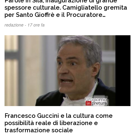
Parole in Sila, inaugurazione di grande
spessore culturale. Camigliatello gremita
per Santo Gioffrè e il Procuratore
Aggiunto Stefano Musolino
redazione -
17 ore fa
Francesco Guccini e la cultura come
possibilità reale di liberazione e
trasformazione sociale