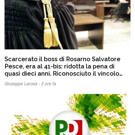
Scarcerato il boss di Rosarno Salvatore
Pesce, era al 41-bis: ridotta la pena di
quasi dieci anni. Riconosciuto il vincolo
della continuazione
Giuseppe Larosa -
2 ore fa