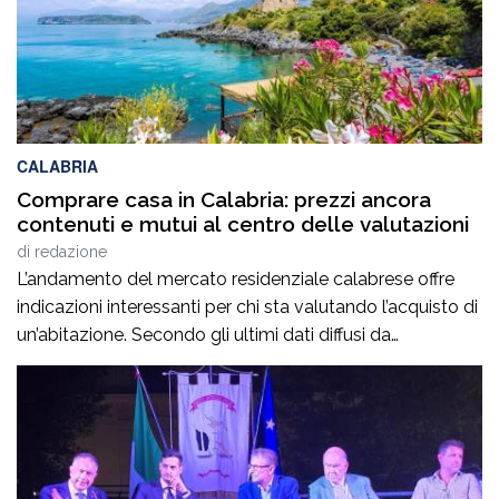
CALABRIA
Comprare casa in Calabria: prezzi ancora
contenuti e mutui al centro delle valutazioni
di
redazione
L’andamento del mercato residenziale calabrese offre
indicazioni interessanti per chi sta valutando l’acquisto di
un’abitazione. Secondo gli ultimi dati diffusi da
Immobiliare.it, a giugno 2026 il prezzo medio richiesto
per gli immobili residenziali in Calabria si attesta intorno
ai 961 euro al metro quadrato, confermando valori tra i
più contenuti a livello nazionale. Per chi […]