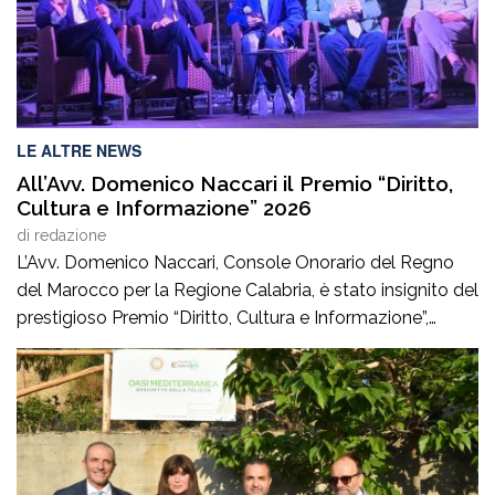
LE ALTRE NEWS
All’Avv. Domenico Naccari il Premio “Diritto,
Cultura e Informazione” 2026
di
redazione
L’Avv. Domenico Naccari, Console Onorario del Regno
del Marocco per la Regione Calabria, è stato insignito del
prestigioso Premio “Diritto, Cultura e Informazione”,
giunto alla IV edizione, promosso dal Consiglio
dell’Ordine degli Avvocati di Palmi, dall’AIGA –
Associazione Italiana Giovani Avvocati – Sezione di
Palmi e dall’ONDIF – Osservatorio Nazionale sul Diritto
di Famiglia – […]