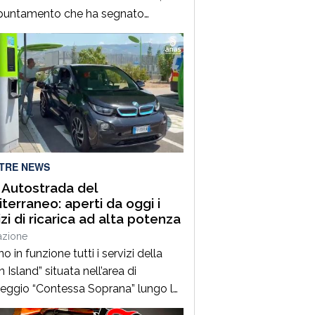
ppuntamento che ha segnato
almente il via all’Estate Casignanese.
ledì 5 Agosto, la suggestiva
ce della Villa Romana di Casignana
pitato la commedia “Clelia e Bice”,
scritta e diretta da Maria Pia
lia.L’evento, ad ingresso gratuito,
chiamato un caloroso […]
LTRE NEWS
 Autostrada del
terraneo: aperti da oggi i
izi di ricarica ad alta potenza
azione
o in funzione tutti i servizi della
 Island” situata nell’area di
eggio “Contessa Soprana” lungo la
utostrada del Mediterraneo”, nel