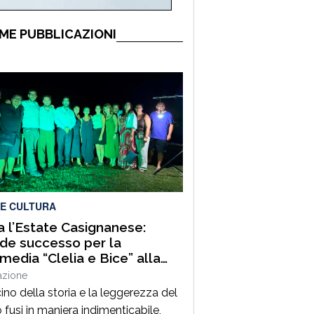
ME PUBBLICAZIONI
 E CULTURA
ia l’Estate Casignanese:
de successo per la
edia “Clelia e Bice” alla
a Romana
azione
cino della storia e la leggerezza del
 fusi in maniera indimenticabile,