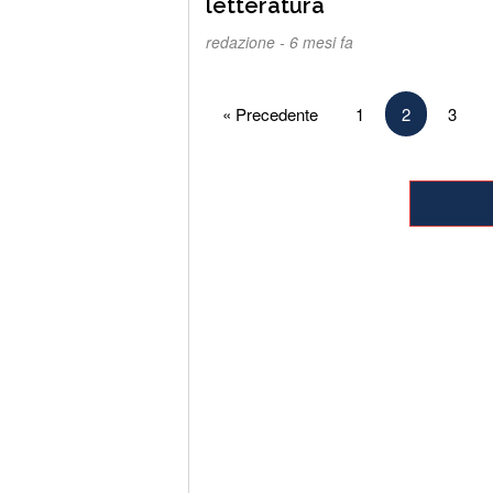
letteratura
redazione -
6 mesi fa
Paginazione
« Precedente
1
2
3
degli
articoli