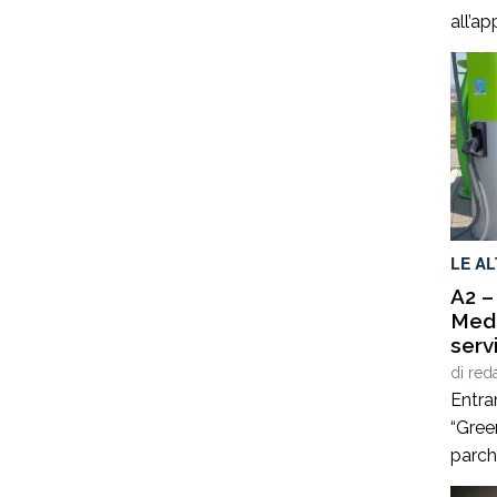
all’a
uffici
Merco
corni
ha os
opera 
Battag
ha ri
LE A
A2 –
Medi
serv
di
red
Entran
“Green
parch
A2 “A