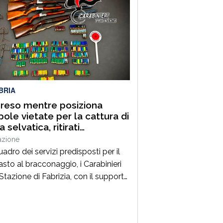
orio comunale di Lattarico tra gli
oli di Montalto Uffugo e Torano
 «Un nuovo importante traguardo
 mobilità sostenibile e la sicurezza
 la A2 – dichiara Claudio Andrea
, ad […]
BRIA
reso mentre posiziona
pole vietate per la cattura di
 selvatica, ritirati
elarmente cinque fucili da
azione
ia e 233 munizioni
adro dei servizi predisposti per il
asto al bracconaggio, i Carabinieri
Stazione di Fabrizia, con il supporto
 Squadrone Eliportato “Cacciatori
ria”, hanno sorpreso un 72enne del
, mentre era intento a posizionare e