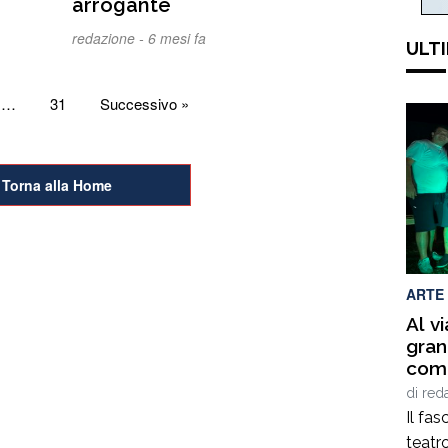
arrogante
redazione -
6 mesi fa
ULTI
…
31
Successivo »
Torna alla Home
ARTE
Al v
gran
comm
Vill
di
red
Il fas
teatro