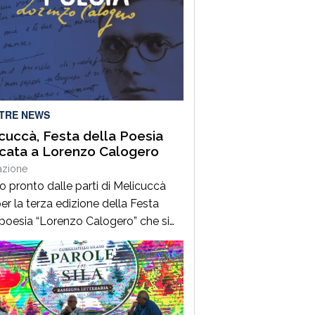
LTRE NEWS
cuccà, Festa della Poesia
cata a Lorenzo Calogero
azione
to pronto dalle parti di Melicuccà
er la terza edizione della Festa
 poesia “Lorenzo Calogero” che si
dal 6 all’11 agosto. Dopo il successo
 prime due edizioni, nel 2024 e nel
 che hanno portato nell’entroterra
rese autorevoli protagonisti della
a italiana e internazionale, anche