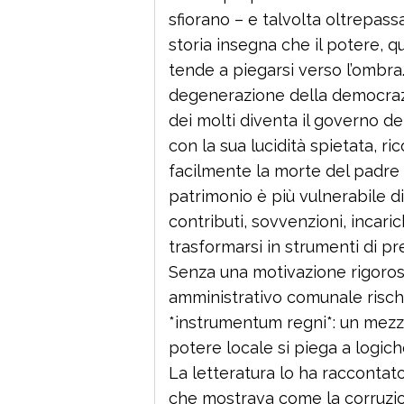
sfiorano – e talvolta oltrepass
storia insegna che il potere, 
tende a piegarsi verso l’ombra
degenerazione della democraz
dei molti diventa il governo dei
con la sua lucidità spietata, r
facilmente la morte del padre 
patrimonio è più vulnerabile 
contributi, sovvenzioni, incar
trasformarsi in strumenti di pre
Senza una motivazione rigorosa,
amministrativo comunale rischi
*instrumentum regni*: un mezzo
potere locale si piega a logich
La letteratura lo ha raccontato
che mostrava come la corruzi