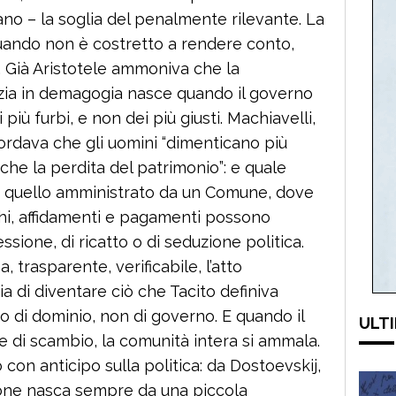
ano – la soglia del penalmente rilevante. La
quando non è costretto a rendere conto,
. Già Aristotele ammoniva che la
ia in demagogia nasce quando il governo
 più furbi, e non dei più giusti. Machiavelli,
icordava che gli uomini “dimenticano più
che la perdita del patrimonio”: e quale
di quello amministrato da un Comune, dove
ichi, affidamenti e pagamenti possono
ssione, di ricatto o di seduzione politica.
 trasparente, verificabile, l’atto
a di diventare ciò che Tacito definiva
 di dominio, non di governo. E quando il
ULTI
e di scambio, la comunità intera si ammala.
 con anticipo sulla politica: da Dostoevskij,
one nasca sempre da una piccola