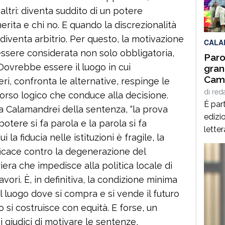
per q
altri: diventa suddito di un potere
Interd
rita e chi no. E quando la discrezionalità
 diventa arbitrio. Per questo, la motivazione
CALA
ssere considerata non solo obbligatoria,
Paro
ovrebbe essere il luogo in cui
gran
Cami
eri, confronta le alternative, respinge le
Giof
di
red
rcorso logico che conduce alla decisione.
Stef
È part
 Calamandrei della sentenza, “la prova
edizio
il potere si fa parola e la parola si fa
lette
 la fiducia nelle istituzioni è fragile, la
Spezz
fficace contro la degenerazione del
giorn
riera che impedisce alla politica locale di
agost
vori. È, in definitiva, la condizione minima
alcuni
panor
l luogo dove si compra e si vende il futuro
italia
lo si costruisce con equità. E forse, un
[…]
 giudici di motivare le sentenze,