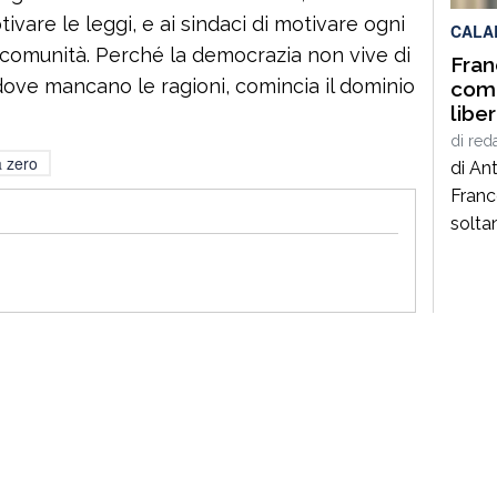
ivare le leggi, e ai sindaci di motivare ogni
CALA
a comunità. Perché la democrazia non vive di
Fran
dove mancano le ragioni, comincia il dominio
come
libe
soci
di
red
 zero
di An
Franc
solta
poeta
genera
anni 
autent
quei 
pensa