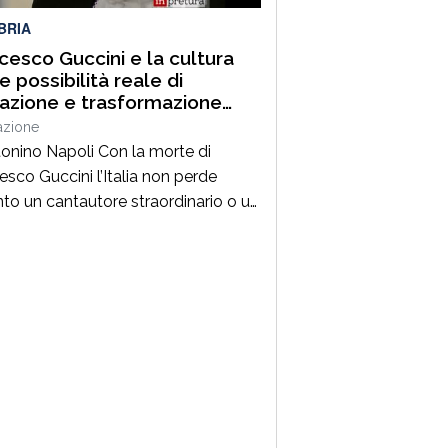
BRIA
cesco Guccini e la cultura
 possibilità reale di
razione e trasformazione
ale
azione
tonino Napoli Con la morte di
esco Guccini l’Italia non perde
nto un cantautore straordinario o un
 della musica ma, per la mia
zione cresciuta nella sinistra degli
Ottanta e Novanta, se ne va un
ico riferimento culturale, uno di
maestri che hanno insegnato a
re prima ancora che a cantare. […]