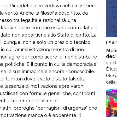
no a Pirandello, che vedeva nella maschera
 verità. Anche la filosofia del diritto, da
nesso tra legalità e razionalità: una
decisione che non può essere controllata, e
ato non appartiene allo Stato di diritto. La
i, dunque, non è solo un presidio tecnico,
LE A
o in cui l’amministrazione mostra di non
Meli
dedi
non agire per compiacere, di non distribuire
di
red
politiche. È il punto in cui la democrazia si
È tut
a se la sua immagine è ancora riconoscibile.
(Rc) p
ei territori dove il voto è stato talvolta
della
e l’assenza di motivazione apre varchi
terrà 
giustificati con formule generiche, contributi
delle
nti accelerati per alcuni e
2025,
 altri, proroghe “per ragioni di urgenza” che
calab
cultur
 motivazione manca o è apparente, il