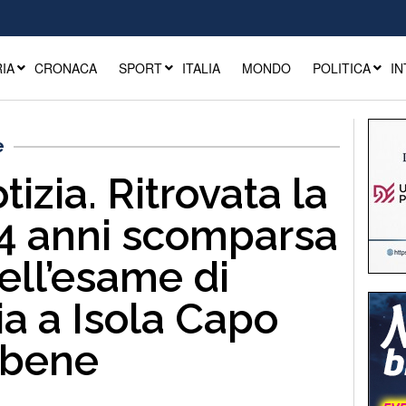
IA
CRONACA
SPORT
ITALIA
MONDO
POLITICA
IN
e
izia. Ritrovata la
14 anni scomparsa
ell’esame di
a a Isola Capo
a bene