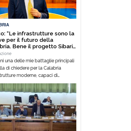
ervento interesserà Contrada
ssarre, Contrada Sbaratto e
enze, dove saranno realizzati lavori
BRIA
pliamento, messa in […]
o: “Le infrastrutture sono la
ve per il futuro della
bria. Bene il progetto Sibari
azione
i una delle mie battaglie principali
la di chiedere per la Calabria
strutture moderne, capaci di
are sviluppo, creare opportunità e
re quel divario che per troppo tempo
nalizzato la nostra regione. La
tide, in particolare, rappresenta un
onio straordinario sotto il profilo
o, turistico, agricolo, produttivo e
ale. Un territorio, dalla […]