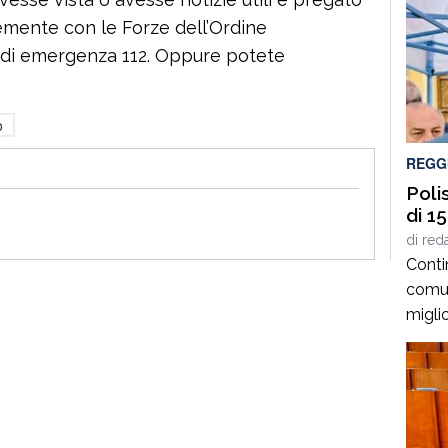
emente con le Forze dell’Ordine
ro di emergenza 112. Oppure potete
o
REGG
Poli
di 1
di
red
Conti
comun
miglio
Calabr
prese
nell’a
l’infr
un co