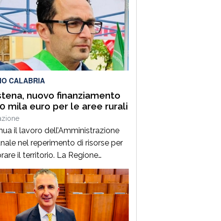
IO CALABRIA
stena, nuovo finanziamento
50 mila euro per le aree rurali
azione
nua il lavoro dell’Amministrazione
ale nel reperimento di risorse per
rare il territorio. La Regione
ia ha finanziato il progetto
ntato dal Comune di Polistena
mbito dei piani per
astrutturazione delle aree rurali, con
ntributo di 150.000 euro.