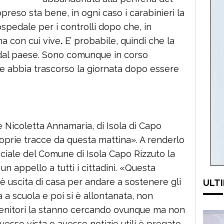
reso sta bene, in ogni caso i carabinieri la
pedale per i controlli dopo che, in
a con cui vive
.
E’ probabile, quindi che la
 dal paese. Sono comunque in corso
e abbia trascorso la giornata dopo essere
 Nicoletta Annamaria, di Isola di Capo
roprie tracce da questa mattina». A renderlo
iciale del Comune di Isola Capo Rizzuto la
n appello a tutti i cittadini. «Questa
è uscita di casa per andare a sostenere gli
ULTI
a a scuola e poi si è allontanata, non
 genitori la stanno cercando ovunque ma non
vesse vista o avesse notizie utili è pregato