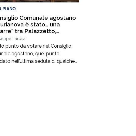
O PIANO
onsiglio Comunale agostano
aurianova è stato… una
arre” tra Palazzetto,
fori e riscossione tributi. E
seppe Larosa
 male che era un solo
lo punto da votare nel Consiglio
o!
ale agostano, quel punto
dato nell’ultima seduta di qualche
 fa. Si tratta della “Salvaguardia
 equilibri e assestamento generale
ancio- Esercizio 2026”. Ma è sulla
sione nei “preliminari” che si gioca
tita principale anche se il
ento da approvare è di estrema
tanza per la […]