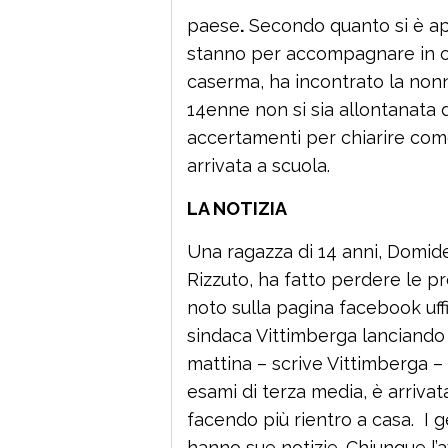
paese
.
Secondo quanto si è app
stanno per accompagnare in os
caserma, ha incontrato la nonn
14enne non si sia allontanata
accertamenti per chiarire com
arrivata a scuola.
LA NOTIZIA
Una ragazza di 14 anni, Domide
Rizzuto, ha fatto perdere le p
noto sulla pagina facebook uff
sindaca Vittimberga lanciando u
mattina – scrive Vittimberga – 
esami di terza media, è arrivat
facendo più rientro a casa. I
hanno sue notizie. Chiunque l’a