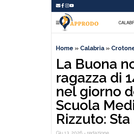
CALABR
Home
»
Calabria
»
Croton
La Buona not
ragazza di 
nel giorno d
Scuola Medi
Rizzuto: St
Giu 13, 2026 - redazione