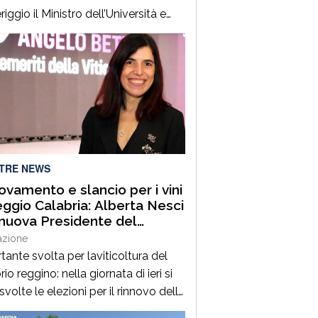
ggio il Ministro dell’Università e
Ricerca, Prof.ssa Anna Maria Bernini,
presenza del Sindaco della Città On.
esco Cannizzaro. Al suo arrivo, il
tro ha inaugurato un nuovo spazio
 denominato “Oasi Mediterranea”,
zzato dall’Unità Verde e Decoro di
o con l’ausilio delle maestranze […]
LTRE NEWS
ovamento e slancio per i vini
eggio Calabria: Alberta Nesci
 nuova Presidente del
orzio Terre di Reggio
azione
bria
tante svolta per laviticoltura del
orio reggino: nella giornata di ieri si
volte le elezioni per il rinnovo delle
he sociali delConsorzio di Tutela dei