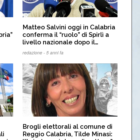
Matteo Salvini oggi in Calabria
ria”
conferma il “ruolo” di Spirlì a
livello nazionale dopo il
mancato “ticket”
redazione -
5 anni fa
Brogli elettorali al comune di
li
Reggio Calabria, Tilde Minasi: