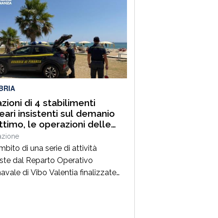
di Reggio Calabria, che hanno
to all’elezione alla presidenza
erta Nesci. Una nomina che segna
io di una nuova fase di progresso
ntata a un forte rinnovamento, allo
BRIA
azioni di 4 stabilimenti
eari insistenti sul demanio
ttimo, le operazioni delle
me Gialle in Calabria
azione
mbito di una serie di attività
ste dal Reparto Operativo
avale di Vibo Valentia finalizzate
tutela del demanio marittimo, degli
ssi dell’erario, della salute pubblica
lecito esercizio delle attività