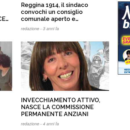
Reggina 1914, il sindaco
convochi un consiglio
CE
comunale aperto e
 A
straordinario, in piazza Italia
redazione -
3 anni fa
alla presenza di migliaia di
persone e tifosi. La città si
deve mobilitare a tutti i livelli
per difendere la serie B
INVECCHIAMENTO ATTIVO,
NASCE LA COMMISSIONE
PERMANENTE ANZIANI
redazione -
4 anni fa