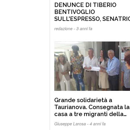
DENUNCE DI TIBERIO
BENTIVOGLIO
SULL’ESPRESSO, SENATRI
MINASI: «LO STATO TORNI
redazione -
3 anni fa
ESSERE SUO ALLEATO”
Grande solidarietà a
Taurianova. Consegnata la
casa a tre migranti della
baraccopoli di “Contrada
Giuseppe Larosa -
4 anni fa
Russo”