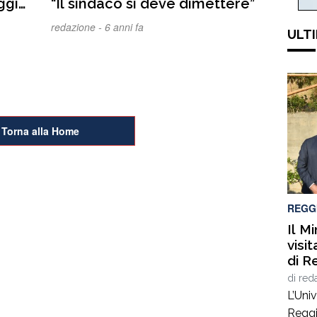
“Il sindaco si deve dimettere”
redazione -
6 anni fa
ULTI
Torna alla Home
REGG
Il M
visi
di R
di
red
L’Univ
Reggi