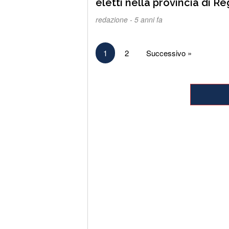
eletti nella provincia di Reggio
Calabria
redazione -
5 anni fa
Paginazione
1
2
Successivo »
degli
articoli