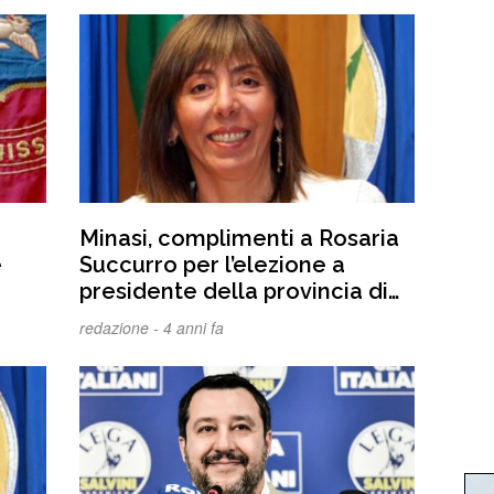
Minasi, complimenti a Rosaria
e
Succurro per l’elezione a
presidente della provincia di
Cosenza
redazione -
4 anni fa