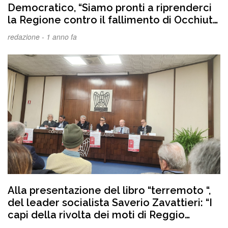
Democratico, “Siamo pronti a riprenderci
la Regione contro il fallimento di Occhiuto
che sta trascinando nel baratro la
redazione -
1 anno fa
Calabria”. VIDEO
Alla presentazione del libro “terremoto “,
del leader socialista Saverio Zavattieri: “I
capi della rivolta dei moti di Reggio
Calabria hanno legittimato la Ndrangheta