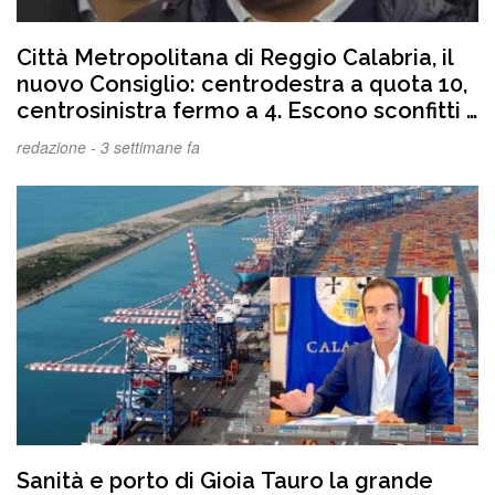
Città Metropolitana di Reggio Calabria, il
nuovo Consiglio: centrodestra a quota 10,
centrosinistra fermo a 4. Escono sconfitti i
consiglieri regionali Giannetta ( FI) e
redazione -
3 settimane fa
Mattiani ( Lega). Aruzzolo non riesce ad
eleggere il sindaco di Laureana di
Borrello, Morano. Ecco gli eletti
Sanità e porto di Gioia Tauro la grande