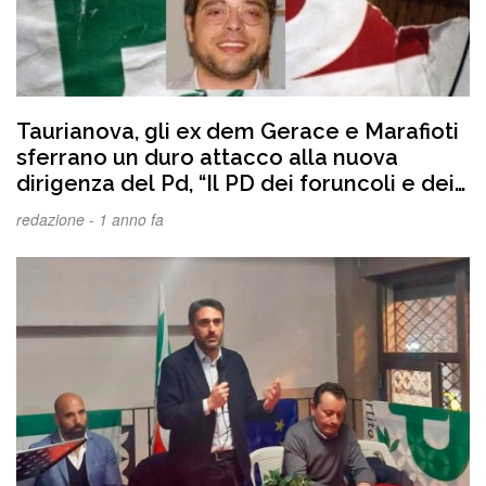
Taurianova, gli ex dem Gerace e Marafioti
sferrano un duro attacco alla nuova
dirigenza del Pd, “Il PD dei foruncoli e dei
favori. La neo segretaria D’Anna era
redazione -
1 anno fa
candidata con il centrodestra alle scorse
elezioni comunali”