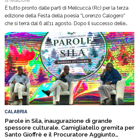
di
redazione
È tutto pronto dalle parti di Melicuccà (Rc) per la terza
edizione della Festa della poesia “Lorenzo Calogero”
che si terrà dal 6 all’11 agosto. Dopo il successo delle
prime due edizioni, nel 2024 e nel 2025, che hanno
portato nell’entroterra calabrese autorevoli protagonisti
della cultura italiana e internazionale, anche per
quest’annoLYRIKS – Laboratorio Interdisciplinare […]
CALABRIA
Parole in Sila, inaugurazione di grande
spessore culturale. Camigliatello gremita per
Santo Gioffrè e il Procuratore Aggiunto