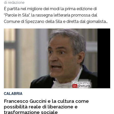
Stefano Musolino
di
redazione
È partita nel migliore dei modi la prima edizione di
“Parole in Sila”, la rassegna letteraria promossa dal
Comune di Spezzano della Sila e diretta dal giornalista
Pasquale Motta, che fino al 19 agosto porterà a
Camigliatello Silano alcuni tra i più autorevoli
protagonisti del panorama culturale e istituzionale
italiano. Nella splendida cornice di Piazza […]
CALABRIA
Francesco Guccini e la cultura come
possibilità reale di liberazione e
trasformazione sociale