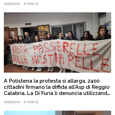
nostro quotidiano. Anziché fare una seria
redazione -
4 mesi fa
riflessione sulle loro sconfitte politiche-
amministrative
A Polistena la protesta si allarga, 2400
cittadini firmano la diffida all’Asp di Reggio
Calabria. La Di Furia li denuncia utilizzando
il decreto sicurezza. In migliaia si iscrivono
redazione -
4 mesi fa
al comitato per difendere la libertà di
protestare