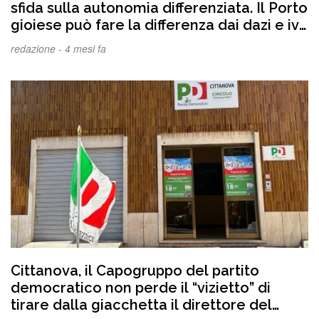
sfida sulla autonomia differenziata. Il Porto
gioiese può fare la differenza dai dazi e iva
può stravolgere economicamente la
redazione -
4 mesi fa
nostra Regione
Cittanova, il Capogruppo del partito
democratico non perde il “vizietto” di
tirare dalla giacchetta il direttore del