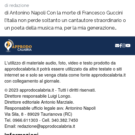
di
redazione
di Antonino Napoli Con la morte di Francesco Guccini
l’Italia non perde soltanto un cantautore straordinario o
un poeta della musica ma, per la mia generazione
cresciuta nella sinistra degli anni Ottanta e Novanta, se
ne va un autentico riferimento culturale, uno di quei
maestri che hanno insegnato a pensare prima ancora
che a cantare. […]
L'utilizzo di materiale audio, foto, video e testo prodotto da
approdocalabria.it potrà essere utilizzato da altre testate o siti
internet se e solo se venga citata come fonte approdocalabria.it
con collegamento al giornale.
© 2023 approdocalabria.it - Tutti i diritti riservati.
Direttore responsabile Luigi Longo.
Direttore editoriale Antonio Marziale.
Responsabile ufficio legale avv. Antonino Napoli
Via Sila, 8 - 89029 Taurianova (RC)
Tel. 0966.611303 - Cell. 340.382.7450
Email: redazione@approdocalabria.it