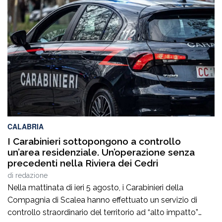
un’importante occasione di riflessione sul tema
“Esperienza di vita e competenze professionali a
confronto”, richiamando l’attenzione di giuristi,
professionisti e cittadini sull’importanza del […]
CALABRIA
I Carabinieri sottopongono a controllo
un’area residenziale. Un’operazione senza
precedenti nella Riviera dei Cedri
di
redazione
Nella mattinata di ieri 5 agosto, i Carabinieri della
Compagnia di Scalea hanno effettuato un servizio di
controllo straordinario del territorio ad “alto impatto”