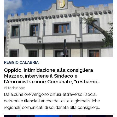
REGGIO CALABRIA
Oppido, intimidazione alla consigliera
Mazzeo, interviene il Sindaco e
l’Amministrazione Comunale, “restiamo
fiduciosi in attesa degli esiti investigativi”
di
redazione
Da alcune ore vengono diffusi, attraverso i social
network e rilanciati anche da testate giornalistiche
regionali, comunicati di solidarietà alla consigliera
comunale Margherita Mazzeo in relazione al