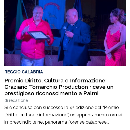
danneggiamento di un’autovettura nella disponibilità
della sua famiglia. La tempistica con cui il Sindaco e
l’Amministrazione Comunale intervengono
pubblicamente sulla vicenda non è dovuta a esitazione
o disinteresse, […]
REGGIO CALABRIA
Premio Diritto, Cultura e Informazione:
Graziano Tomarchio Production riceve un
prestigioso riconoscimento a Palmi
di
redazione
Si è conclusa con successo la 4ª edizione del “Premio
Diritto, cultura e informazione”, un appuntamento ormai
imprescindibile nel panorama forense calabrese.
L’evento, tenutosi a Palmi il 6 agosto 2026, ha offerto