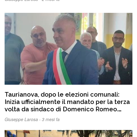
sgomento in tutta la comunità della
Locride
Taurianova, dopo le elezioni comunali:
Inizia ufficialmente il mandato per la terza
volta da sindaco di Domenico Romeo.
FOTO e VIDEO
Giuseppe Larosa -
3 mesi fa