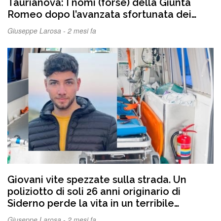
Taurianova: I nomi (forse) della Giunta
Romeo dopo l’avanzata sfortunata dei
“cetrioli” e il nuovo “voglio dire” per il
Giuseppe Larosa -
2 mesi fa
futuro della città
Giovani vite spezzate sulla strada. Un
poliziotto di soli 26 anni originario di
Siderno perde la vita in un terribile
impatto tra motociclisti. Dolore e
Giuseppe Larosa -
2 mesi fa