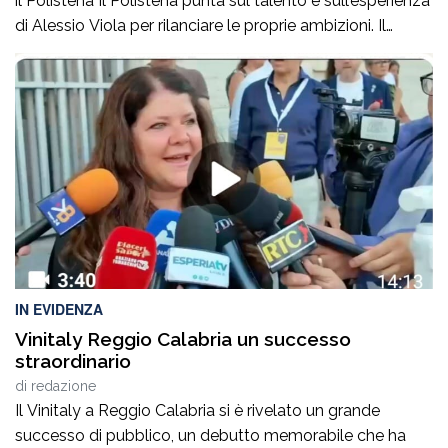
il Polistena Il Polistena punta sul talento e sull’esperienza
di Alessio Viola per rilanciare le proprie ambizioni. Il
giocatore, protagonista di un percorso importante tra
Serie B e Serie C, arriva con l’obiettivo di mettere qualità
e determinazione al servizio dello Sporting Club
Polistena.Insieme al […]
IN EVIDENZA
Vinitaly Reggio Calabria un successo
straordinario
di
redazione
Il Vinitaly a Reggio Calabria si è rivelato un grande
successo di pubblico, un debutto memorabile che ha