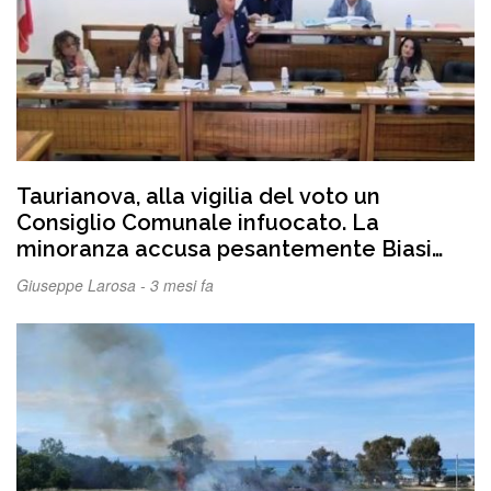
Taurianova, alla vigilia del voto un
Consiglio Comunale infuocato. La
minoranza accusa pesantemente Biasi
sull’indebitamento del Comune che
Giuseppe Larosa -
3 mesi fa
risponde, “Tutta colpa di Romeo per un
finanziamento ottenuto quand’era
sindaco”