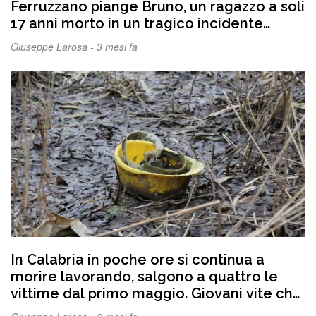
Ferruzzano piange Bruno, un ragazzo a soli
17 anni morto in un tragico incidente
stradale
Giuseppe Larosa -
3 mesi fa
In Calabria in poche ore si continua a
morire lavorando, salgono a quattro le
vittime dal primo maggio. Giovani vite che
perdono la vita mentre lavorano