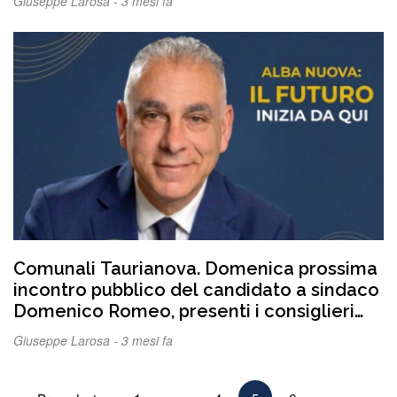
Giuseppe Larosa -
3 mesi fa
Comunali Taurianova. Domenica prossima
incontro pubblico del candidato a sindaco
Domenico Romeo, presenti i consiglieri
regionali Giannetta e Crinò, “Non
Giuseppe Larosa -
3 mesi fa
parteciperò a dibattiti e confronti, è un
esercizio inutile”