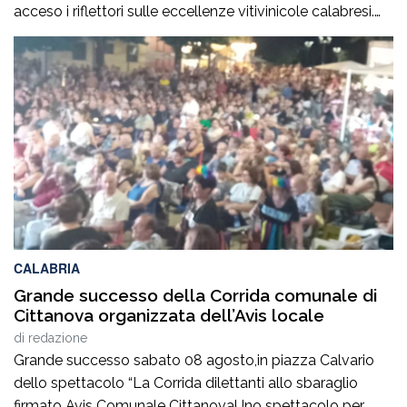
acceso i riflettori sulle eccellenze vitivinicole calabresi.
Oltre 500 le aziende presenti. «Abbiamo riacceso i
motori della nostra terra», ha commentato il
governatore della Calabria, Roberto Occhiuto,
sottolineando come la kermesse rappresenti
un’occasione imperdibile per valorizzare identità, […]
CALABRIA
Grande successo della Corrida comunale di
Cittanova organizzata dell’Avis locale
di
redazione
Grande successo sabato 08 agosto,in piazza Calvario
dello spettacolo “La Corrida dilettanti allo sbaraglio
firmato Avis Comunale CittanovaUno spettacolo per