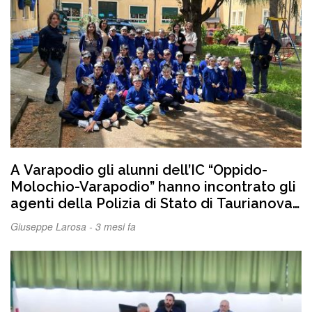
A Varapodio gli alunni dell’IC “Oppido-
Molochio-Varapodio” hanno incontrato gli
agenti della Polizia di Stato di Taurianova,
nell’ambito del progetto “Amici in divisa”.
Giuseppe Larosa -
3 mesi fa
FOTO