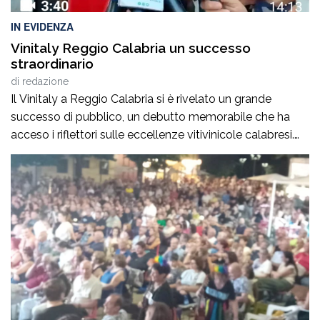
IN EVIDENZA
Vinitaly Reggio Calabria un successo
straordinario
di
redazione
Il Vinitaly a Reggio Calabria si è rivelato un grande
successo di pubblico, un debutto memorabile che ha
acceso i riflettori sulle eccellenze vitivinicole calabresi.
Oltre 500 le aziende presenti. «Abbiamo riacceso i
motori della nostra terra», ha commentato il
governatore della Calabria, Roberto Occhiuto,
sottolineando come la kermesse rappresenti
un’occasione imperdibile per valorizzare identità, […]