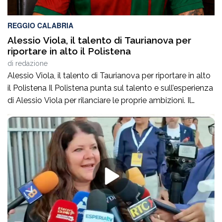
REGGIO CALABRIA
Alessio Viola, il talento di Taurianova per
riportare in alto il Polistena
di
redazione
Alessio Viola, il talento di Taurianova per riportare in alto
il Polistena Il Polistena punta sul talento e sull’esperienza
di Alessio Viola per rilanciare le proprie ambizioni. Il
giocatore, protagonista di un percorso importante tra
Serie B e Serie C, arriva con l’obiettivo di mettere qualità
e determinazione al servizio dello Sporting Club
Polistena.Insieme al […]