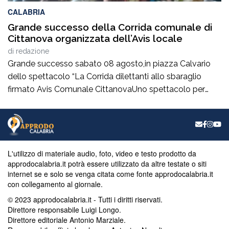
CALABRIA
Grande successo della Corrida comunale di
Cittanova organizzata dell’Avis locale
di
redazione
Grande successo sabato 08 agosto,in piazza Calvario
dello spettacolo “La Corrida dilettanti allo sbaraglio
firmato Avis Comunale CittanovaUno spettacolo per
promuovere la donazione del sangue, abilmente
condotto da Simona Caruso e Franco Macrì.La
presidente ha sottolineato che tutti i donatori sono la
Luce che illumina il buio di molti. Se ci sono i donatori, la
[…]
L'utilizzo di materiale audio, foto, video e testo prodotto da
approdocalabria.it potrà essere utilizzato da altre testate o siti
internet se e solo se venga citata come fonte approdocalabria.it
con collegamento al giornale.
© 2023 approdocalabria.it - Tutti i diritti riservati.
Direttore responsabile Luigi Longo.
Direttore editoriale Antonio Marziale.