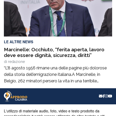
LE ALTRE NEWS
Marcinelle: Occhiuto, “ferita aperta, lavoro
deve essere dignità, sicurezza, diritti”
di
redazione
“L’8 agosto 1956 rimane una delle pagine più dolorose
della storia dell’emigrazione italiana.A Marcinelle, in
Belgio, 262 minatori persero la vita in una terribile
tragedia, 136 erano italiani e tra loro c’erano moltissimi
calabresi.Settant’anni dopo, il tempo non può cancellare
il dolore di quelle famiglie e il sacrificio di quegli uomini
che avevano lasciato la […]
L'utilizzo di materiale audio, foto, video e testo prodotto da
approdocalabria.it potrà essere utilizzato da altre testate o siti