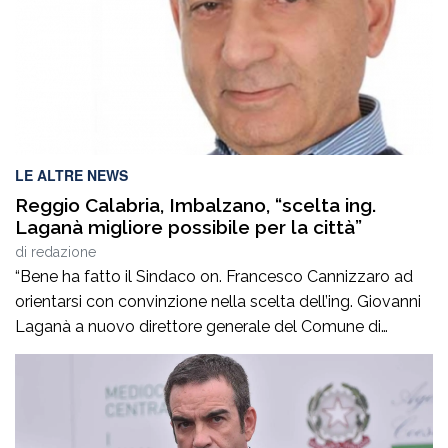
LE ALTRE NEWS
Reggio Calabria, Imbalzano, “scelta ing.
Laganà migliore possibile per la città”
di
redazione
“Bene ha fatto il Sindaco on. Francesco Cannizzaro ad
orientarsi con convinzione nella scelta dell’ing. Giovanni
Laganà a nuovo direttore generale del Comune di
Reggio in questa fase storica. Un manager di altissimo
profilo che avendo maturato con successo esperienze in
ruoli di alta responsabilità sia sul versante tecnico che in
quello amministrativo -contabile costituisce […]