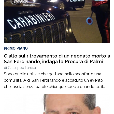
PRIMO PIANO
Giallo sul ritrovamento di un neonato morto a
San Ferdinando, indaga la Procura di Palmi
di
Giuseppe Larosa
Sono quelle notizie che gettano nello sconforto una
comunità. A di San Ferdinando è accaduto un evento
che lascia senza parole chiunque specie quando c’è il
ritrovamento del corpo senza vita di un neonato ha
attivato le indagini della procura di Palmi che mirano a
fare luce sull’accaduto. Non si hanno, al momento,
notizie certe […]