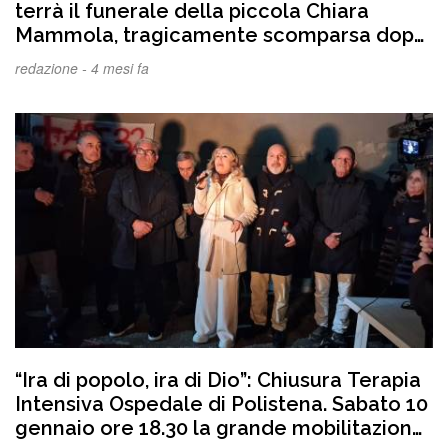
terrà il funerale della piccola Chiara
Mammola, tragicamente scomparsa dopo
la caduta dal trattore
redazione -
4 mesi fa
“Ira di popolo, ira di Dio”: Chiusura Terapia
Intensiva Ospedale di Polistena. Sabato 10
gennaio ore 18.30 la grande mobilitazione