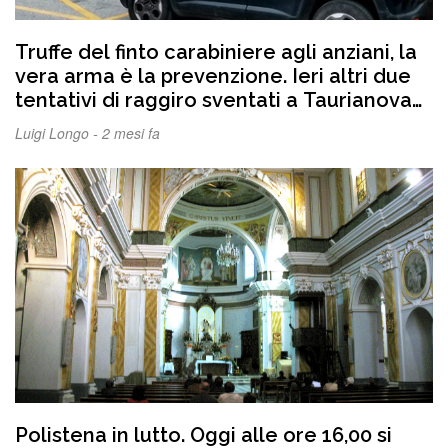
Truffe del finto carabiniere agli anziani, la
vera arma è la prevenzione. Ieri altri due
tentativi di raggiro sventati a Taurianova
uno purtroppo riuscito a Polistena, la
Luigi Longo -
2 mesi fa
difesa più efficace resta l’informazione
Polistena in lutto. Oggi alle ore 16,00 si