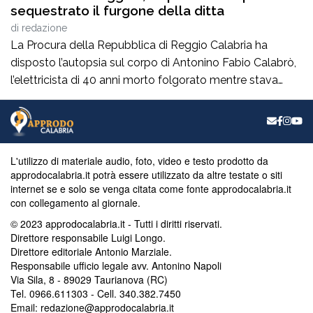
sequestrato il furgone della ditta
di
redazione
La Procura della Repubblica di Reggio Calabria ha
disposto l’autopsia sul corpo di Antonino Fabio Calabrò,
l’elettricista di 40 anni morto folgorato mentre stava
lavorando al montaggio delle luminarie nel comune
di Calanna. Le indagini, coordinate dalla Procura guidata
da Giuseppe Borrelli, sono affidate ai carabinieri, che
hanno proceduto anche al sequestro del furgone della
L'utilizzo di materiale audio, foto, video e testo prodotto da
ditta privata per la quale lavorava […]
approdocalabria.it potrà essere utilizzato da altre testate o siti
internet se e solo se venga citata come fonte approdocalabria.it
con collegamento al giornale.
© 2023 approdocalabria.it - Tutti i diritti riservati.
Direttore responsabile Luigi Longo.
Direttore editoriale Antonio Marziale.
Responsabile ufficio legale avv. Antonino Napoli
Via Sila, 8 - 89029 Taurianova (RC)
Tel. 0966.611303 - Cell. 340.382.7450
Email: redazione@approdocalabria.it