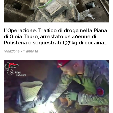
L’Operazione. Traffico di droga nella Piana
di Gioia Tauro, arrestato un 40enne di
Polistena e sequestrati 137 kg di cocaina
purissima
redazione -
1 anno fa