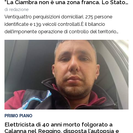
“La Ciambra non è una zona franca. Lo Stato
c’è e si vede”
di
redazione
Ventiquattro perquisizioni domiciliari, 275 persone
identificate e 139 veicoli controllati.È il bilancio
dell’imponente operazione di controllo del territorio
condotta il7 agosto nel quartiere Ciambra di Gioia Tauro,
nell’ambito di un servizio straordinario ad “Alto Impatto”
disposto per rafforzare la presenza delle istituzioni e
contrastare ogni forma di illegalità. Un’azione massiccia
e coordinata che ha visto […]
PRIMO PIANO
Elettricista di 40 anni morto folgorato a
Calanna nel Reggino, disposta l’autopsia e