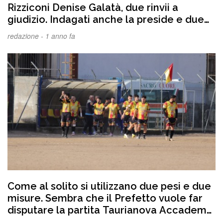
Rizziconi Denise Galatà, due rinvii a
giudizio. Indagati anche la preside e due
docenti dell’Istituto scolastico di Polistena
redazione -
1 anno fa
Come al solito si utilizzano due pesi e due
misure. Sembra che il Prefetto vuole far
disputare la partita Taurianova Accademy
con il Polistena a porte chiuse. Sarebbe