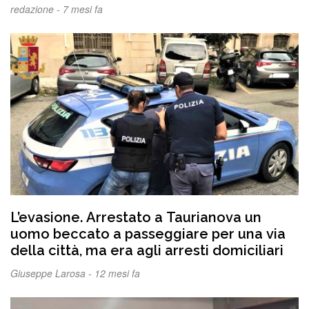
organizzata dalla Chiesa, dall’Associazione
redazione -
7 mesi fa
dei Sindaci “Città degli Ulivi” e dal
Comitato tutela della Salute. A seguire il
concerto di Mimmo Cavallaro e Nino De
Francesco
L’evasione. Arrestato a Taurianova un
uomo beccato a passeggiare per una via
della città, ma era agli arresti domiciliari
Giuseppe Larosa -
12 mesi fa