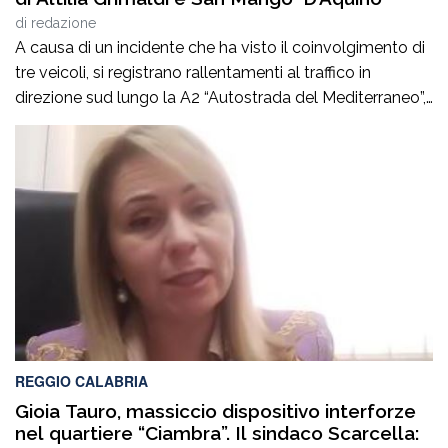
di
redazione
A causa di un incidente che ha visto il coinvolgimento di
tre veicoli, si registrano rallentamenti al traffico in
direzione sud lungo la A2 “Autostrada del Mediterraneo”,
nel tratto compreso tra gli svincoli di Altilia Grimaldi (CS)
e San Mango D’Aquino (CZ). Sul posto è intervenuto il
personale Anas, il 118 e il soccorso meccanico […]
REGGIO CALABRIA
Gioia Tauro, massiccio dispositivo interforze
nel quartiere “Ciambra”. Il sindaco Scarcella: