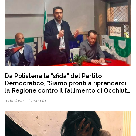
Da Polistena la “sfida” del Partito
Democratico, “Siamo pronti a riprenderci
la Regione contro il fallimento di Occhiuto
che sta trascinando nel baratro la
redazione -
1 anno fa
Calabria”. VIDEO