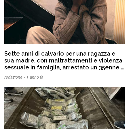
Sette anni di calvario per una ragazza e
sua madre, con maltrattamenti e violenza
sessuale in famiglia, arrestato un 35enne a
Polistena
redazione -
1 anno fa