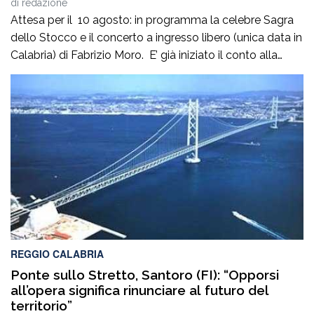
di
redazione
Attesa per il 10 agosto: in programma la celebre Sagra
dello Stocco e il concerto a ingresso libero (unica data in
Calabria) di Fabrizio Moro. E’ già iniziato il conto alla
rovescia in vista della XXV Festa Nazionale dello Stocco
di Cittanova. Il celebre evento dell’estate calabrese
quest’anno festeggia un quarto di secolo nel segno […]
REGGIO CALABRIA
Ponte sullo Stretto, Santoro (FI): “Opporsi
all’opera significa rinunciare al futuro del
territorio”