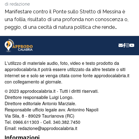
di
redazione
Manifestare contro il Ponte sullo Stretto di Messina è
una follia, risultato di una profonda non conoscenza o,
peggio, di una cecità di natura politica che rende
incapaci di comprendere il valore dell’Opera per il nostro
territorio e per la nostra Città in termini di crescita
occupazionale e rilancio dell’economia. Non è vuota
propaganda. A […]
L'utilizzo di materiale audio, foto, video e testo prodotto da
approdocalabria.it potrà essere utilizzato da altre testate o siti
internet se e solo se venga citata come fonte approdocalabria.it
con collegamento al giornale.
© 2023 approdocalabria.it - Tutti i diritti riservati.
Direttore responsabile Luigi Longo.
Direttore editoriale Antonio Marziale.
Responsabile ufficio legale avv. Antonino Napoli
Via Sila, 8 - 89029 Taurianova (RC)
Tel. 0966.611303 - Cell. 340.382.7450
Email: redazione@approdocalabria.it
Informazioni