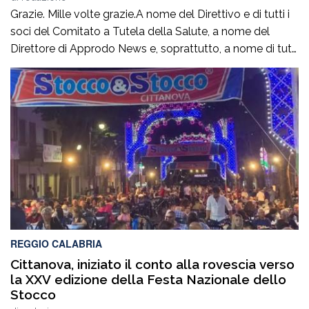
Grazie. Mille volte grazie.A nome del Direttivo e di tutti i
soci del Comitato a Tutela della Salute, a nome del
Direttore di Approdo News e, soprattutto, a nome di tutti
quei cittadini che ieri, alle ore 19.00, con una temperatura
prossima ai 40 °C e un’afa quasi insopportabile, hanno
scelto di ESSERE PRESENTI nella […]
REGGIO CALABRIA
Cittanova, iniziato il conto alla rovescia verso
la XXV edizione della Festa Nazionale dello
Stocco