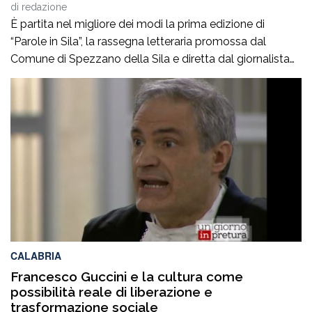
Stefano Musolino
di
redazione
È partita nel migliore dei modi la prima edizione di
“Parole in Sila”, la rassegna letteraria promossa dal
Comune di Spezzano della Sila e diretta dal giornalista
Pasquale Motta, che fino al 19 agosto porterà a
Camigliatello Silano alcuni tra i più autorevoli
protagonisti del panorama culturale e istituzionale
italiano. Nella splendida cornice di Piazza […]
CALABRIA
Francesco Guccini e la cultura come
possibilità reale di liberazione e
trasformazione sociale