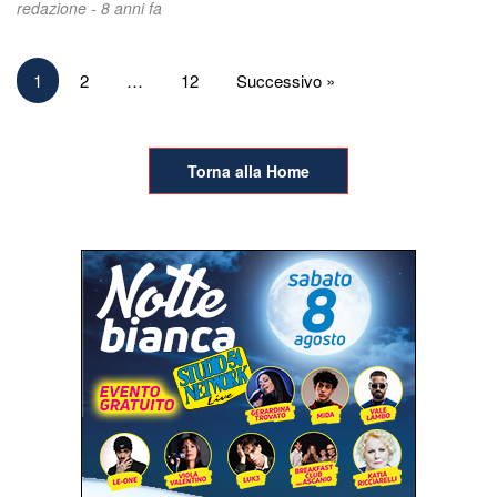
redazione -
8 anni fa
Paginazione
1
2
…
12
Successivo »
degli
articoli
Torna alla Home