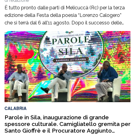
di
redazione
È tutto pronto dalle parti di Melicuccà (Rc) per la terza
edizione della Festa della poesia “Lorenzo Calogero”
che si terrà dal 6 all’11 agosto. Dopo il successo delle
prime due edizioni, nel 2024 e nel 2025, che hanno
portato nell’entroterra calabrese autorevoli protagonisti
della cultura italiana e internazionale, anche per
quest’annoLYRIKS – Laboratorio Interdisciplinare […]
CALABRIA
Parole in Sila, inaugurazione di grande
spessore culturale. Camigliatello gremita per
Santo Gioffrè e il Procuratore Aggiunto