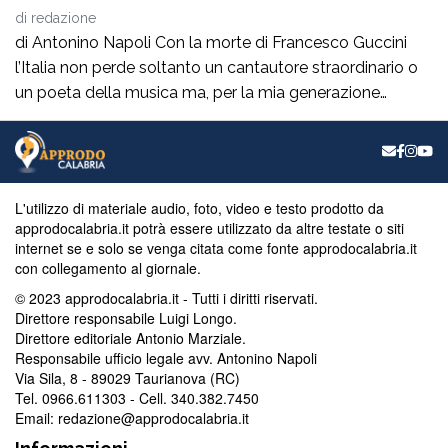
di
redazione
di Antonino Napoli Con la morte di Francesco Guccini
l’Italia non perde soltanto un cantautore straordinario o
un poeta della musica ma, per la mia generazione
cresciuta nella sinistra degli anni Ottanta e Novanta, se
ne va un autentico riferimento culturale, uno di quei
maestri che hanno insegnato a pensare prima ancora
che a cantare. […]
L'utilizzo di materiale audio, foto, video e testo prodotto da
approdocalabria.it potrà essere utilizzato da altre testate o siti
internet se e solo se venga citata come fonte approdocalabria.it
con collegamento al giornale.
© 2023 approdocalabria.it - Tutti i diritti riservati.
Direttore responsabile Luigi Longo.
Direttore editoriale Antonio Marziale.
Responsabile ufficio legale avv. Antonino Napoli
Via Sila, 8 - 89029 Taurianova (RC)
Tel. 0966.611303 - Cell. 340.382.7450
Email: redazione@approdocalabria.it