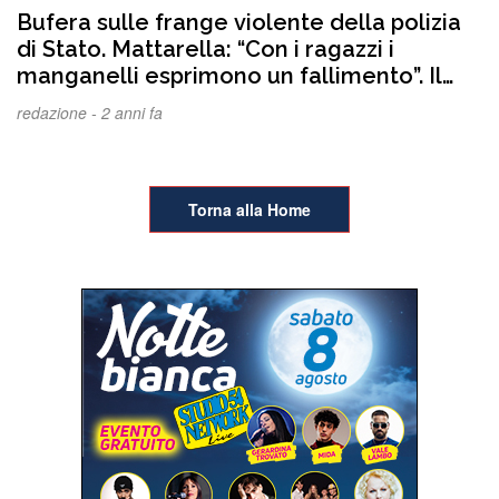
Bufera sulle frange violente della polizia
di Stato. Mattarella: “Con i ragazzi i
manganelli esprimono un fallimento”. Il
centrodestra in imbarazzo. Piantedosi…
redazione -
2 anni fa
glissa
Torna alla Home