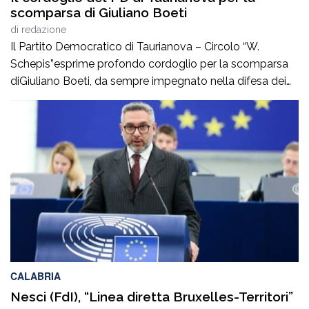
scomparsa di Giuliano Boeti
di
redazione
Il Partito Democratico di Taurianova – Circolo “W.
Schepis”esprime profondo cordoglio per la scomparsa
diGiuliano Boeti, da sempre impegnato nella difesa dei
valori democratici e antifascisti. Fondatore della sezione
ANPI di Taurianova e suo primo presidente,ha contribuito
con passione e coerenza alla vita civile e culturale della
nostra comunità, dedicando particolare attenzione alla
memoria storica […]
CALABRIA
Nesci (FdI), “Linea diretta Bruxelles-Territori”