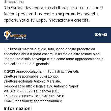
di
redazione
“Un’Europa davvero vicina ai cittadini e ai territori non si
fa con i proclami burocratici, ma portando concrete
opportunità di sviluppo, innovazione e crescita
economica reale nel nostro Mezzogiorno”. Lo dichiara in
una nota l’eurodeputato calabrese di Fratelli d’Italia,
Denis Nesci, annunciando la pubblicazione della
newsletter istituzionale del mese di agosto, interamente
L'utilizzo di materiale audio, foto, video e testo prodotto da
dedicata all’orientamento su […]
approdocalabria.it potrà essere utilizzato da altre testate o siti
internet se e solo se venga citata come fonte approdocalabria.it
con collegamento al giornale.
© 2023 approdocalabria.it - Tutti i diritti riservati.
Direttore responsabile Luigi Longo.
Direttore editoriale Antonio Marziale.
Responsabile ufficio legale avv. Antonino Napoli
Via Sila, 8 - 89029 Taurianova (RC)
Tel. 0966.611303 - Cell. 340.382.7450
Email: redazione@approdocalabria.it
Informazioni