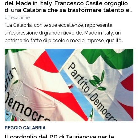
del Made in Italy. Francesco Casile orgoglio
di una Calabria che sa trasformare talento e
competenze in valore”
di
redazione
“La Calabria, con le sue eccellenze, rappresenta
un’espressione di grande rilievo del Made in Italy: un
patrimonio fatto di piccole e medie imprese, qualità
artigiane, saperi produttivi, creatività e competenze
capaci di tradurre l’identità dei territori in valore
riconosciuto in Italia e all’estero”. Lo afferma
l’europarlamentare Giusi Princi, intervenuta all’incontro di
presentazione del libro “Realtà […]
REGGIO CALABRIA
Il cordoglio del PD di Taurianova per la