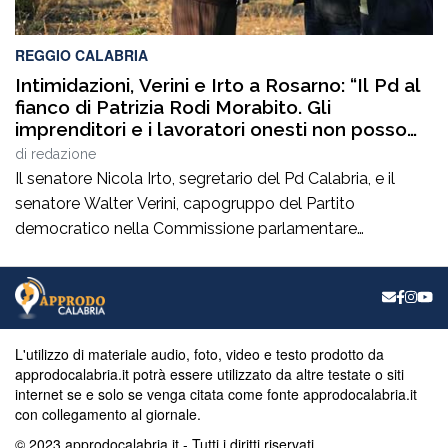
REGGIO CALABRIA
Intimidazioni, Verini e Irto a Rosarno: “Il Pd al
fianco di Patrizia Rodi Morabito. Gli
imprenditori e i lavoratori onesti non posso
essere lasciati da soli”
di
redazione
Il senatore Nicola Irto, segretario del Pd Calabria, e il
senatore Walter Verini, capogruppo del Partito
democratico nella Commissione parlamentare
Antimafia, hanno fatto visita a Patrizia Rodi Morabito,
imprenditrice agricola di Rosarno (Rc) la cui azienda è
stata più volte colpita da incendi, furti e danneggiamenti.
L’ultimo grave episodio si è verificato nei giorni scorsi […]
L'utilizzo di materiale audio, foto, video e testo prodotto da
approdocalabria.it potrà essere utilizzato da altre testate o siti
internet se e solo se venga citata come fonte approdocalabria.it
con collegamento al giornale.
© 2023 approdocalabria.it - Tutti i diritti riservati.