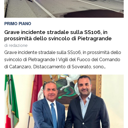
PRIMO PIANO
Grave incidente stradale sulla SS106, in
prossimità dello svincolo di Pietragrande
di
redazione
Grave incidente stradale sulla SS106, in prossimità dello
svincolo di Pietragrande I Vigili del Fuoco del Comando
di Catanzaro, Distaccamento di Soverato, sono
intervenuti sulla SS106, in prossimità dello svincolo per la
località Pietragrande, per un grave incidente stradale che
ha coinvolto una Fiat Panda, un’Audi e una
motocicletta.Nel sinistro ha perso la vita il […]