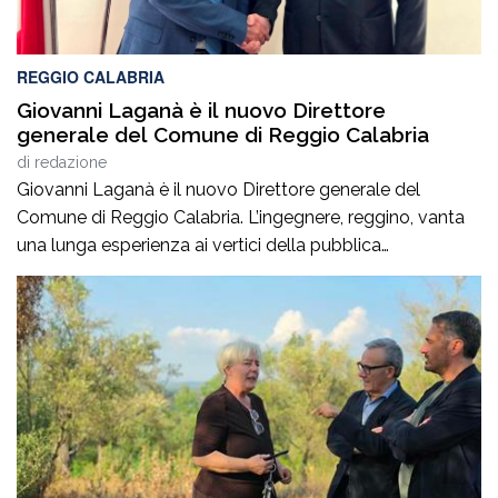
REGGIO CALABRIA
Giovanni Laganà è il nuovo Direttore
generale del Comune di Reggio Calabria
di
redazione
Giovanni Laganà è il nuovo Direttore generale del
Comune di Reggio Calabria. L’ingegnere, reggino, vanta
una lunga esperienza ai vertici della pubblica
amministrazione e della gestione delle infrastrutture in
Calabria ed in Sicilia. È stato Vice Direttore regionale
Anas Sicilia, Capo Compartimento Anas Calabria,
Direttore generale della Regione Calabria e Direttore
generale della ItalConsult Spa, […]