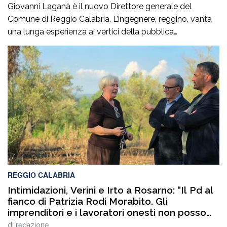
Giovanni Laganà è il nuovo Direttore generale del
Comune di Reggio Calabria. L’ingegnere, reggino, vanta
una lunga esperienza ai vertici della pubblica
amministrazione e della gestione delle infrastrutture in
Calabria ed in Sicilia. È stato Vice Direttore regionale
Anas Sicilia, Capo Compartimento Anas Calabria,
Direttore generale della Regione Calabria e Direttore
generale della ItalConsult Spa, […]
REGGIO CALABRIA
Intimidazioni, Verini e Irto a Rosarno: “Il Pd al
fianco di Patrizia Rodi Morabito. Gli
imprenditori e i lavoratori onesti non posso
essere lasciati da soli”
di
redazione