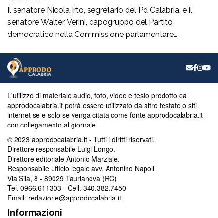
Il senatore Nicola Irto, segretario del Pd Calabria, e il
senatore Walter Verini, capogruppo del Partito
democratico nella Commissione parlamentare
Antimafia, hanno fatto visita a Patrizia Rodi Morabito,
imprenditrice agricola di Rosarno (Rc) la cui azienda è
stata più volte colpita da incendi, furti e danneggiamenti.
L’ultimo grave episodio si è verificato nei giorni scorsi […]
L'utilizzo di materiale audio, foto, video e testo prodotto da
approdocalabria.it potrà essere utilizzato da altre testate o siti
internet se e solo se venga citata come fonte approdocalabria.it
con collegamento al giornale.
© 2023 approdocalabria.it - Tutti i diritti riservati.
Direttore responsabile Luigi Longo.
Direttore editoriale Antonio Marziale.
Responsabile ufficio legale avv. Antonino Napoli
Via Sila, 8 - 89029 Taurianova (RC)
Tel. 0966.611303 - Cell. 340.382.7450
Email: redazione@approdocalabria.it
Informazioni