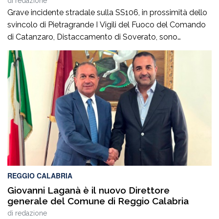
di
redazione
Grave incidente stradale sulla SS106, in prossimità dello
svincolo di Pietragrande I Vigili del Fuoco del Comando
di Catanzaro, Distaccamento di Soverato, sono
intervenuti sulla SS106, in prossimità dello svincolo per la
località Pietragrande, per un grave incidente stradale che
ha coinvolto una Fiat Panda, un’Audi e una
motocicletta.Nel sinistro ha perso la vita il […]
REGGIO CALABRIA
Giovanni Laganà è il nuovo Direttore
generale del Comune di Reggio Calabria
di
redazione