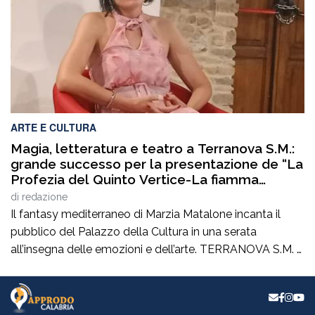
Salute in […]
ARTE E CULTURA
Magia, letteratura e teatro a Terranova S.M.:
grande successo per la presentazione de “La
Profezia del Quinto Vertice-La fiamma
duplice”
di
redazione
Il fantasy mediterraneo di Marzia Matalone incanta il
pubblico del Palazzo della Cultura in una serata
all’insegna delle emozioni e dell’arte. TERRANOVA S.M. –
Quando la cultura, nelle sue molteplici forme, riesce a
creare dei ponti autentici tra le persone, significa che si
sta percorrendo la strada giusta.È esattamente ciò che è