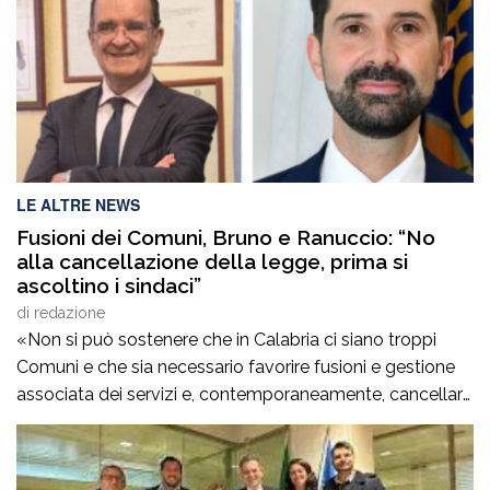
LE ALTRE NEWS
Fusioni dei Comuni, Bruno e Ranuccio: “No
alla cancellazione della legge, prima si
ascoltino i sindaci”
di
redazione
«Non si può sostenere che in Calabria ci siano troppi
Comuni e che sia necessario favorire fusioni e gestione
associata dei servizi e, contemporaneamente, cancellare
la legge regionale che sostiene proprio questi processi.
Prima di procedere con l’abrogazione della legge 15 del
2006 occorre ascoltare i sindaci e valutare con