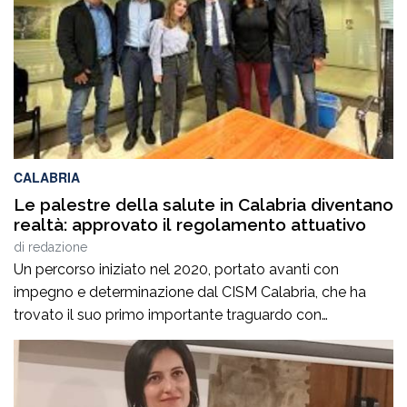
attenzione tutte le conseguenze che […]
CALABRIA
Le palestre della salute in Calabria diventano
realtà: approvato il regolamento attuativo
di
redazione
Un percorso iniziato nel 2020, portato avanti con
impegno e determinazione dal CISM Calabria, che ha
trovato il suo primo importante traguardo con
l’approvazione della legge regionale nel 2023 e che oggi
si completa con un ulteriore passaggio fondamentale:
l’approvazione del regolamento attuativo che disciplina
il riconoscimento e il funzionamento delle Palestre della