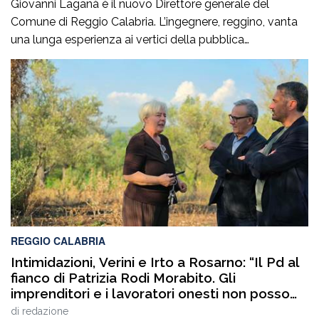
Giovanni Laganà è il nuovo Direttore generale del
Comune di Reggio Calabria. L’ingegnere, reggino, vanta
una lunga esperienza ai vertici della pubblica
amministrazione e della gestione delle infrastrutture in
Calabria ed in Sicilia. È stato Vice Direttore regionale
Anas Sicilia, Capo Compartimento Anas Calabria,
Direttore generale della Regione Calabria e Direttore
generale della ItalConsult Spa, […]
REGGIO CALABRIA
Intimidazioni, Verini e Irto a Rosarno: “Il Pd al
fianco di Patrizia Rodi Morabito. Gli
imprenditori e i lavoratori onesti non posso
essere lasciati da soli”
di
redazione