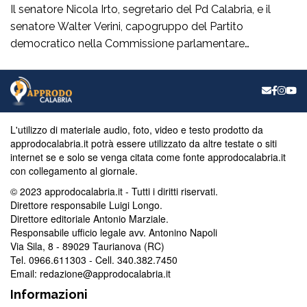
Il senatore Nicola Irto, segretario del Pd Calabria, e il
senatore Walter Verini, capogruppo del Partito
democratico nella Commissione parlamentare
Antimafia, hanno fatto visita a Patrizia Rodi Morabito,
imprenditrice agricola di Rosarno (Rc) la cui azienda è
stata più volte colpita da incendi, furti e danneggiamenti.
L’ultimo grave episodio si è verificato nei giorni scorsi […]
L'utilizzo di materiale audio, foto, video e testo prodotto da
approdocalabria.it potrà essere utilizzato da altre testate o siti
internet se e solo se venga citata come fonte approdocalabria.it
con collegamento al giornale.
© 2023 approdocalabria.it - Tutti i diritti riservati.
Direttore responsabile Luigi Longo.
Direttore editoriale Antonio Marziale.
Responsabile ufficio legale avv. Antonino Napoli
Via Sila, 8 - 89029 Taurianova (RC)
Tel. 0966.611303 - Cell. 340.382.7450
Email: redazione@approdocalabria.it
Informazioni