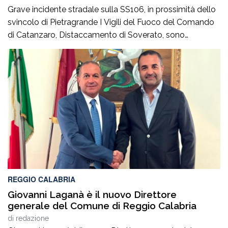
Grave incidente stradale sulla SS106, in prossimità dello
svincolo di Pietragrande I Vigili del Fuoco del Comando
di Catanzaro, Distaccamento di Soverato, sono
intervenuti sulla SS106, in prossimità dello svincolo per la
località Pietragrande, per un grave incidente stradale che
ha coinvolto una Fiat Panda, un’Audi e una
motocicletta.Nel sinistro ha perso la vita il […]
REGGIO CALABRIA
Giovanni Laganà è il nuovo Direttore
generale del Comune di Reggio Calabria
di
redazione