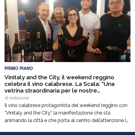
veicolo leggero provocando il ferimento di cinque
persone. Il traffico […]
PRIMO PIANO
Vinitaly and the City, il weekend reggino
celebra il vino calabrese. La Scala: “Una
vetrina straordinaria per le nostre
eccellenze”
di
redazione
Il vino calabrese protagonista del weekend reggino con
“Vinitaly and the City“, la manifestazione che sta
animando la città e che porta al centro dell’attenzione le
eccellenze enologiche del territorio. Un appuntamento