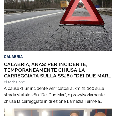
CALABRIA
CALABRIA, ANAS: PER INCIDENTE,
TEMPORANEAMENTE CHIUSA LA
CARREGGIATA SULLA SS280 “DEI DUE MARI”,
IN DIREZIONE LAMEZIA TERME
di
redazione
A causa di un incidente verificatosi al km 21,000 sulla
strada statale 280 “Dei Due Mari”, è provvisoriamente
chiusa la carreggiata in direzione Lamezia Terme a
Marcellinara (CZ). Il sinistro, le cui cause sono in corso di
accertamento, ha coinvolto un mezzo pesante e un