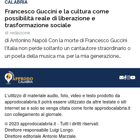
CALABRIA
Francesco Guccini e la cultura come
possibilità reale di liberazione e
trasformazione sociale
di
redazione
di Antonino Napoli Con la morte di Francesco Guccini
l’Italia non perde soltanto un cantautore straordinario o
un poeta della musica ma, per la mia generazione
cresciuta nella sinistra degli anni Ottanta e Novanta, se
ne va un autentico riferimento culturale, uno di quei
maestri che hanno insegnato a pensare prima ancora
che a cantare. […]
L'utilizzo di materiale audio, foto, video e testo prodotto da
approdocalabria.it potrà essere utilizzato da altre testate o siti
internet se e solo se venga citata come fonte approdocalabria.it
con collegamento al giornale.
© 2023 approdocalabria.it - Tutti i diritti riservati.
Direttore responsabile Luigi Longo.
Direttore editoriale Antonio Marziale.