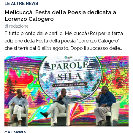
LE ALTRE NEWS
Melicuccà, Festa della Poesia dedicata a
Lorenzo Calogero
di
redazione
È tutto pronto dalle parti di Melicuccà (Rc) per la terza
edizione della Festa della poesia “Lorenzo Calogero”
che si terrà dal 6 all’11 agosto. Dopo il successo delle
prime due edizioni, nel 2024 e nel 2025, che hanno
portato nell’entroterra calabrese autorevoli protagonisti
della cultura italiana e internazionale, anche per
quest’annoLYRIKS – Laboratorio Interdisciplinare […]
CALABRIA