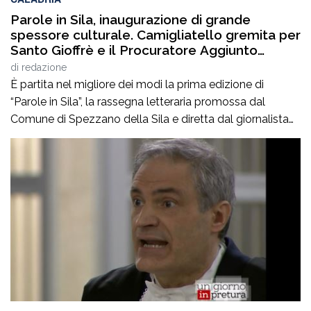
Parole in Sila, inaugurazione di grande
spessore culturale. Camigliatello gremita per
Santo Gioffrè e il Procuratore Aggiunto
Stefano Musolino
di
redazione
È partita nel migliore dei modi la prima edizione di
“Parole in Sila”, la rassegna letteraria promossa dal
Comune di Spezzano della Sila e diretta dal giornalista
Pasquale Motta, che fino al 19 agosto porterà a
Camigliatello Silano alcuni tra i più autorevoli
protagonisti del panorama culturale e istituzionale
italiano. Nella splendida cornice di Piazza […]