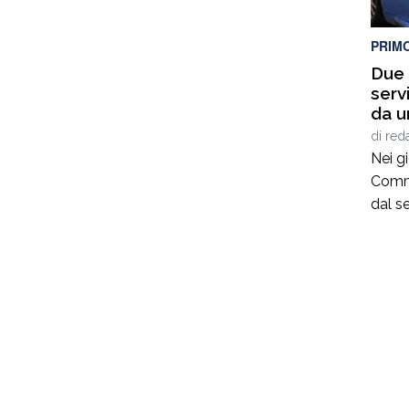
PRIM
Due a
serv
da u
Tonn
di
red
Nei gi
Commis
dal s
pront
donna
trova
tentat
raggiu
males