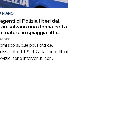
O PIANO
genti di Polizia liberi dal
izio salvano una donna colta
n malore in spiaggia alla
ara di Palmi
azione
orni scorsi, due poliziotti del
sariato di P.S. di Gioia Tauro, liberi
ervizio, sono intervenuti con
ezza per prestare soccorso ad una
 colta da un malore, mentre si
va in spiaggia a Palmi.La donna, nel
ivo di uscire dall’acqua per
ngere la riva, è stata colta da un
sere improvviso, perdendo i […]