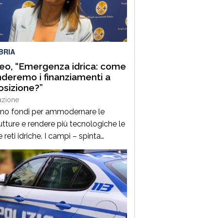
nella, rappresenta uno degli
tamenti clou della manifestazione,
a venticinque edizioni unisce
zione gastronomica e musica […]
BRIA
o, “Emergenza idrica: come
deremo i finanziamenti a
osizione?”
azione
ano fondi per ammodernare le
tture e rendere più tecnologiche le
 reti idriche. I campi – spinta
ria per l’economia della Calabria –
a secco così come le città. È un
ema per l’agricoltura ma anche per
olare servizio idrico ai cittadini. La
zione si ripropone ciclicamente ed è
esto inverno […]