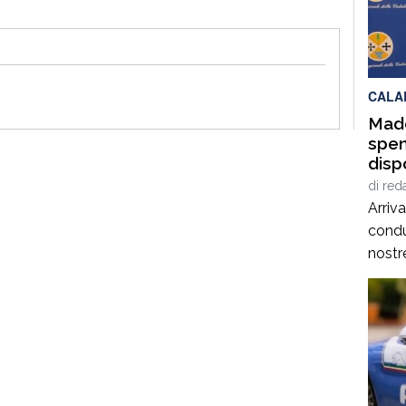
Campa
appun
che d
tradi
CALA
Made
spen
disp
di
red
Arriv
condu
nostre
prima
sono 
probl
il reg
situa
da qu