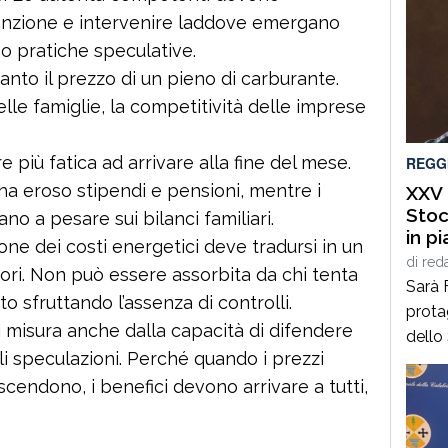
enzione e intervenire laddove emergano
o pratiche speculative.
anto il prezzo di un pieno di carburante.
elle famiglie, la competitività delle imprese
e più fatica ad arrivare alla fine del mese.
REGG
 ha eroso stipendi e pensioni, mentre i
XXV 
Stoc
ano a pesare sui bilanci familiari.
in p
one dei costi energetici deve tradursi in un
di F
di
red
ori. Non può essere assorbita da chi tenta
Sarà 
to sfruttando l’assenza di controlli.
prota
 si misura anche dalla capacità di difendere
dello
li speculazioni. Perché quando i prezzi
dall’
cendono, i benefici devono arrivare a tutti,
Cittan
del C
luned