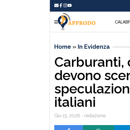
CALABR
Home
»
In Evidenza
Carburanti, 
devono scen
speculazioni
italiani
Giu 15, 2026 - redazione