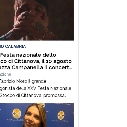
IO CALABRIA
Festa nazionale dello
co di Cittanova, il 10 agosto
iazza Campanella il concerto
abrizio Moro
azione
Fabrizio Moro il grande
gonista della XXV Festa Nazionale
 Stocco di Cittanova, promossa
Associazione Turistica Pro Loco di
ova, con il patrocinio e il contributo
omune.Il concerto, in programma
ì 10 agosto in piazza Tommaso