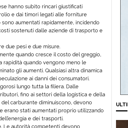
se hanno subito rincari giustificati
lio e dai timori legati alle forniture
o sono aumentati rapidamente, incidendo
 costi sostenuti dalle aziende di trasporto e
re due pesi e due misure.
mente quando cresce il costo del greggio,
a rapidità quando vengono meno le
nato gli aumenti. Qualsiasi altra dinamica
speculazione ai danni dei consumatori.
orosi lungo tutta la filiera. Dalle
utori, fino ai settori della logistica e della
ti del carburante diminuiscono, devono
ULTI
e erano stati aumentati proprio utilizzando
dell’energia e dei trasporti.
are. Le autorità competenti devono