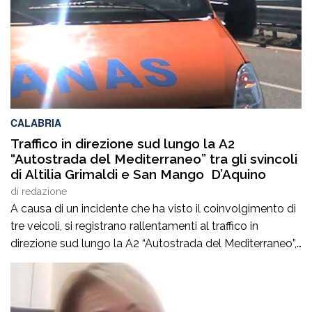
CALABRIA
Traffico in direzione sud lungo la A2
“Autostrada del Mediterraneo” tra gli svincoli
di Altilia Grimaldi e San Mango D’Aquino
di
redazione
A causa di un incidente che ha visto il coinvolgimento di
tre veicoli, si registrano rallentamenti al traffico in
direzione sud lungo la A2 “Autostrada del Mediterraneo”,
nel tratto compreso tra gli svincoli di Altilia Grimaldi (CS)
e San Mango D’Aquino (CZ). Sul posto è intervenuto il
personale Anas, il 118 e il soccorso meccanico […]