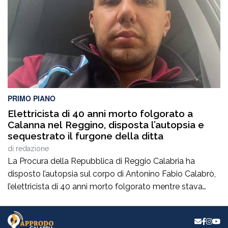
contrastare ogni forma di illegalità. Un’azione massiccia
e coordinata che ha visto […]
PRIMO PIANO
Elettricista di 40 anni morto folgorato a
Calanna nel Reggino, disposta l’autopsia e
sequestrato il furgone della ditta
di
redazione
La Procura della Repubblica di Reggio Calabria ha
disposto l’autopsia sul corpo di Antonino Fabio Calabrò,
l’elettricista di 40 anni morto folgorato mentre stava
lavorando al montaggio delle luminarie nel comune
di Calanna. Le indagini, coordinate dalla Procura guidata
da Giuseppe Borrelli, sono affidate ai carabinieri, che