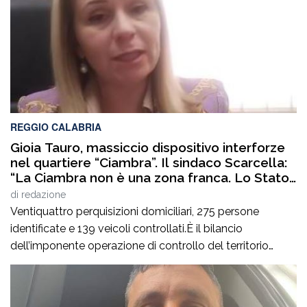
REGGIO CALABRIA
Gioia Tauro, massiccio dispositivo interforze
nel quartiere “Ciambra”. Il sindaco Scarcella:
“La Ciambra non è una zona franca. Lo Stato
c’è e si vede”
di
redazione
Ventiquattro perquisizioni domiciliari, 275 persone
identificate e 139 veicoli controllati.È il bilancio
dell’imponente operazione di controllo del territorio
condotta il7 agosto nel quartiere Ciambra di Gioia Tauro,
nell’ambito di un servizio straordinario ad “Alto Impatto”
disposto per rafforzare la presenza delle istituzioni e