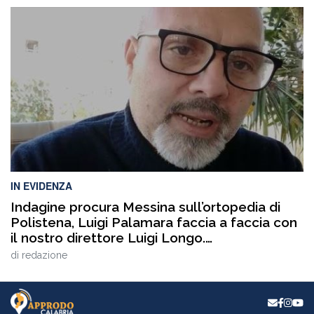
accompagnata da un ricco programma di eventi
collaterali, tra cui AperiPride, presentazioni di libri, incontri
culturali, dibattiti, talk e momenti di confronto ospitati a
Catanzaro, con interventi e riflessioni dedicati ai […]
IN EVIDENZA
Indagine procura Messina sull’ortopedia di
Polistena, Luigi Palamara faccia a faccia con
il nostro direttore Luigi Longo.
VIDEOINTERVISTA
di
redazione