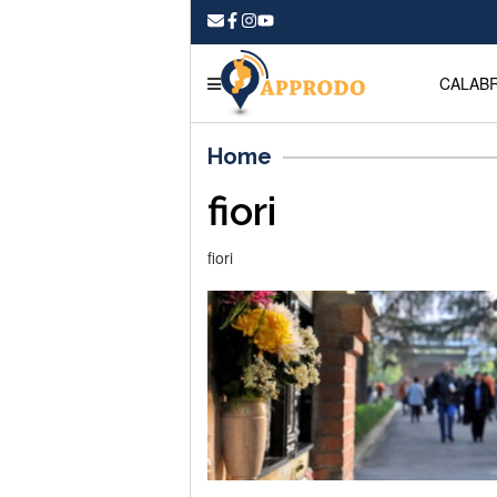
CALABR
Home
fiori
fiori