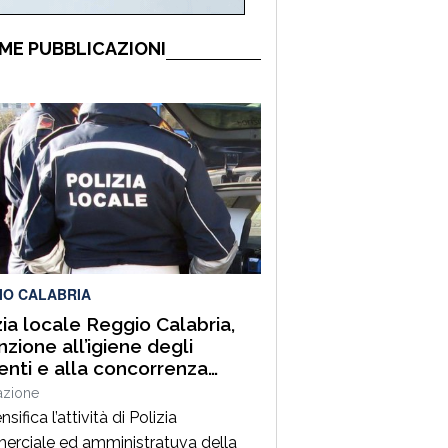
ME PUBBLICAZIONI
IO CALABRIA
zia locale Reggio Calabria,
nzione all’igiene degli
enti e alla concorrenza
le. Sanzioni, sequestri e
azione
o urbano
ensifica l’attività di Polizia
rciale ed amministratuva della