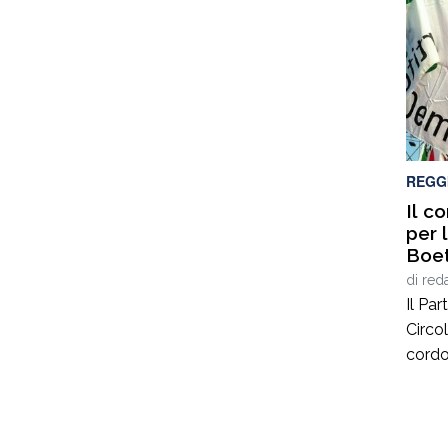
artigi
compe
dei te
e all’
l’euro
inter
del li
REGG
Il c
per 
Boet
di
red
Il Pa
Circo
cordo
Boeti
dei va
Fonda