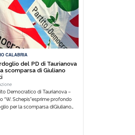
ane, saperi produttivi, creatività e
tenze capaci di tradurre l’identità
rritori in valore riconosciuto in Italia
estero”. Lo afferma
parlamentare Giusi Princi,
venuta all’incontro di presentazione
bro “Realtà […]
IO CALABRIA
ordoglio del PD di Taurianova
la scomparsa di Giuliano
i
azione
rtito Democratico di Taurianova –
lo “W. Schepis”esprime profondo
glio per la scomparsa diGiuliano
, da sempre impegnato nella difesa
lori democratici e antifascisti.
tore della sezione ANPI di