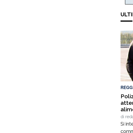
ULTI
REGG
Poli
atte
alim
slea
di
red
dasp
Si int
comme