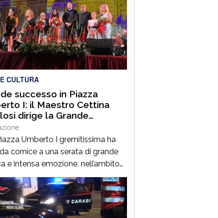
 E CULTURA
de successo in Piazza
rto I: il Maestro Cettina
losi dirige la Grande
estra Sinfonica “Tosti” e il
azione
 Lirico “Salecchi” Città di
iazza Umberto I gremitissima ha
ti
 da cornice a una serata di grande
a e intensa emozione, nell’ambito
vento “Grandi Concerti”, che ha visto
gonista il Maestro Cettina Nicolosi,
odio della Grande Orchestra
ica “Tosti” e del Coro Lirico