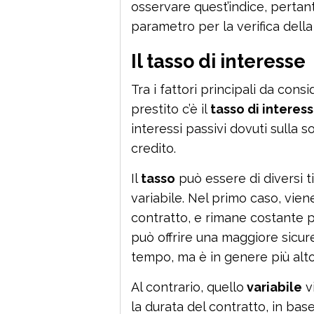
osservare quest’indice, pertan
parametro per la verifica dell
Il tasso di interesse
Tra i fattori principali da con
prestito c’è il
tasso di interes
interessi passivi dovuti sulla 
credito.
Il
tasso
può essere di diversi ti
variabile. Nel primo caso, vie
contratto, e rimane costante pe
può offrire una maggiore sicure
tempo, ma è in genere più alto 
Al contrario, quello
variabile
v
la durata del contratto, in bas