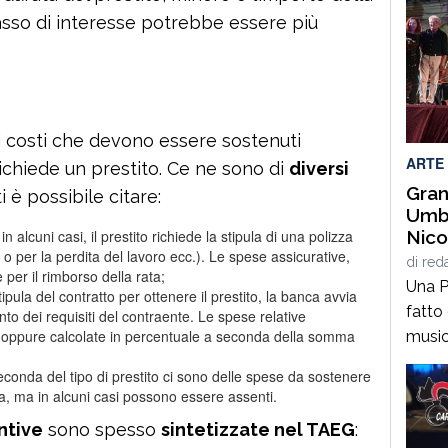
tasso di interesse potrebbe essere più
 costi che devono essere sostenuti
ARTE
ichiede un prestito. Ce ne sono di
diversi
Gran
i è possibile citare:
Umbe
Nico
 in alcuni casi, il prestito richiede la stipula di una polizza
, o per la perdita del lavoro ecc.). Le spese assicurative,
Orch
di
red
per il rimborso della rata;
Coro
Una P
tipula del contratto per ottenere il prestito, la banca avvia
Chie
fatto
nto dei requisiti del contraente. Le spese relative
se, oppure calcolate in percentuale a seconda della somma
music
dell’e
econda del tipo di prestito ci sono delle spese da sostenere
prota
ata, ma in alcuni casi possono essere assenti.
sul p
ntive
sono spesso
sintetizzate nel TAEG
:
Sinfon