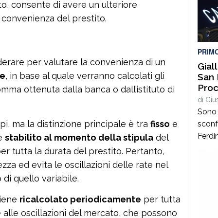
to, consente di avere un ulteriore
“Salec
a convenienza del prestito.
pubbl
music
PRIM
siderare per valutare la convenienza di un
Gial
se
, in base al quale verranno calcolati gli
San 
Proc
somma ottenuta dalla banca o dall’istituto di
di
Giu
Sono 
pi, ma la distinzione principale è tra
fisso
e
sconf
Ferdi
ne
stabilito al momento della stipula
del
lasci
r tutta la durata del prestito. Pertanto,
quand
zza ed evita le oscillazioni delle rate nel
neona
di quello variabile.
le ind
Non s
iene
ricalcolato periodicamente
per tutta
sul d
e alle oscillazioni del mercato, che possono