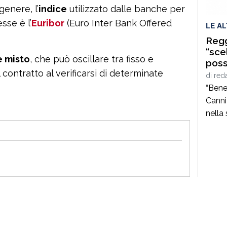
genere, l’
indice
utilizzato dalle banche per
sse è l’
Euribor
(Euro Inter Bank Offered
LE A
Regg
“sce
e misto
, che può oscillare tra fisso e
possi
 contratto al verificarsi di determinate
di
red
“Bene
Canni
nella
nuovo
Reggi
manag
matur
ruoli 
versa
ammin