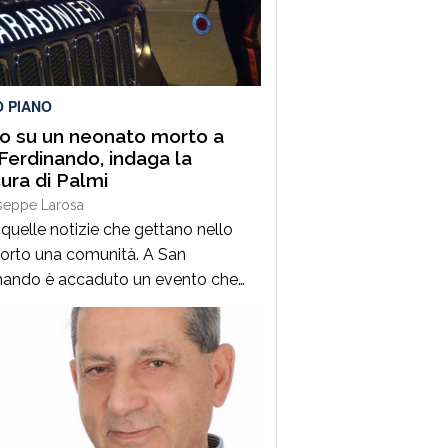
chi” Città di Chieti.Davanti a un
ico numeroso e partecipe, la
a ha conquistato […]
O PIANO
lo su un neonato morto a
Ferdinando, indaga la
ura di Palmi
seppe Larosa
quelle notizie che gettano nello
orto una comunità. A San
nando è accaduto un evento che
a senza parole chiunque specie
o c’è il corpo senza vita di un
to,. La Procura di Palmi ha attivato
agini per fare luce sull’accaduto.
i hanno al momento, notizie certe
ecesso, si stanno battendo […]