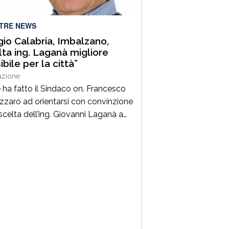
LTRE NEWS
io Calabria, Imbalzano,
lta ing. Laganà migliore
bile per la città”
azione
 ha fatto il Sindaco on. Francesco
zzaro ad orientarsi con convinzione
 scelta dell’ing. Giovanni Laganà a
 direttore generale del Comune di
o in questa fase storica. Un
er di altissimo profilo che avendo
ato con successo esperienze in
di alta responsabilità sia sul
nte tecnico che in quello
istrativo -contabile costituisce […]