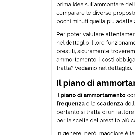
prima idea sull’ammontare del
comparare le diverse proposte 
pochi minuti quella più adatta 
Per poter valutare attentament
nel dettaglio il loro funziona
prestiti, sicuramente trovere
ammortamento, i costi obbligato
tratta? Vediamo nel dettaglio.
Il piano di ammort
Il
piano di ammortamento
co
frequenza
e la
scadenza
delle
pertanto si tratta di un fatto
per la scelta del prestito più 
In genere, però, maggiore è la 