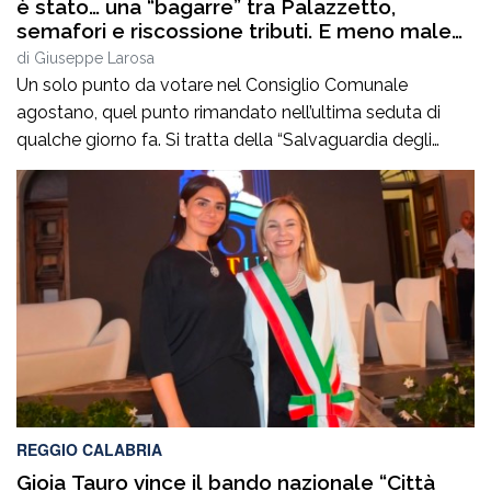
è stato… una “bagarre” tra Palazzetto,
semafori e riscossione tributi. E meno male
che era un solo punto!
di
Giuseppe Larosa
Un solo punto da votare nel Consiglio Comunale
agostano, quel punto rimandato nell’ultima seduta di
qualche giorno fa. Si tratta della “Salvaguardia degli
equilibri e assestamento generale di bilancio- Esercizio
2026”. Ma è sulla discussione nei “preliminari” che si gioca
la partita principale anche se il documento da approvare
è di estrema importanza per la […]
REGGIO CALABRIA
Gioia Tauro vince il bando nazionale “Città