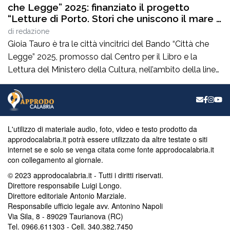
che Legge” 2025: finanziato il progetto
“Letture di Porto. Stori che uniscono il mare e
la città”
di
redazione
Gioia Tauro è tra le città vincitrici del Bando “Città che
Legge” 2025, promosso dal Centro per il Libro e la
Lettura del Ministero della Cultura, nell’ambito della linea
dedicata alla realizzazione di attività integrate per la
promozione del libro e della lettura.Il progetto
presentato dal Comune, dal titolo “Letture di
Porto.Storie che uniscono il […]
L'utilizzo di materiale audio, foto, video e testo prodotto da
approdocalabria.it potrà essere utilizzato da altre testate o siti
internet se e solo se venga citata come fonte approdocalabria.it
con collegamento al giornale.
© 2023 approdocalabria.it - Tutti i diritti riservati.
Direttore responsabile Luigi Longo.
Direttore editoriale Antonio Marziale.
Responsabile ufficio legale avv. Antonino Napoli
Via Sila, 8 - 89029 Taurianova (RC)
Tel. 0966.611303 - Cell. 340.382.7450