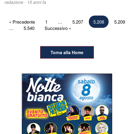
redazione -
15 anni fa
Paginazione
« Precedente
1
…
5.207
5.208
5.209
…
5.540
Successivo »
degli
articoli
Torna alla Home