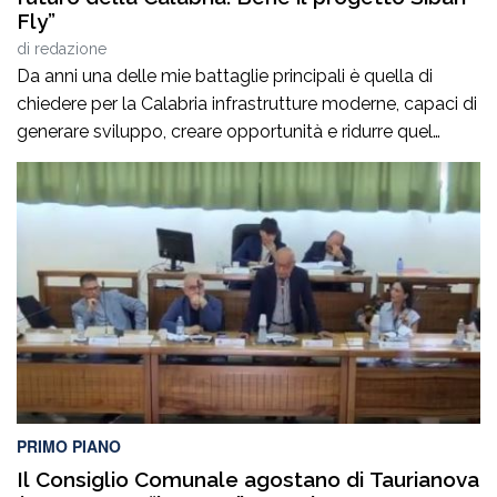
Fly”
di
redazione
Da anni una delle mie battaglie principali è quella di
chiedere per la Calabria infrastrutture moderne, capaci di
generare sviluppo, creare opportunità e ridurre quel
divario che per troppo tempo ha penalizzato la nostra
regione. La Sibaritide, in particolare, rappresenta un
patrimonio straordinario sotto il profilo storico, turistico,
agricolo, produttivo e culturale. Un territorio, dalla […]
PRIMO PIANO
Il Consiglio Comunale agostano di Taurianova