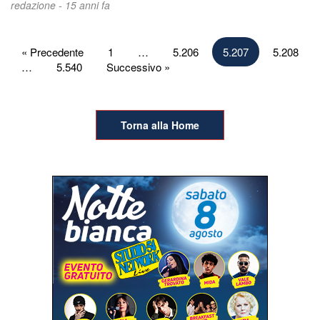
redazione -
15 anni fa
Paginazione
« Precedente
1
…
5.206
5.207
5.208
…
5.540
Successivo »
degli
articoli
Torna alla Home