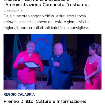
l’Amministrazione Comunale, “restiamo
fiduciosi in attesa degli esiti investigativi”
di
redazione
Da alcune ore vengono diffusi, attraverso i social
network e rilanciati anche da testate giornalistiche
regionali, comunicati di solidarietà alla consigliera
comunale Margherita Mazzeo in relazione al
danneggiamento di un’autovettura nella disponibilità
della sua famiglia. La tempistica con cui il Sindaco e
l’Amministrazione Comunale intervengono
pubblicamente sulla vicenda non è dovuta a esitazione
o disinteresse, […]
REGGIO CALABRIA
Premio Diritto, Cultura e Informazione: