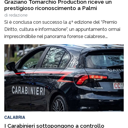
Graziano Tomarchio Production riceve un
prestigioso riconoscimento a Palmi
di
redazione
Si è conclusa con successo la 4ª edizione del “Premio
Diritto, cultura e informazione”, un appuntamento ormai
imprescindibile nel panorama forense calabrese.
L’evento, tenutosi a Palmi il 6 agosto 2026, ha offerto
un’importante occasione di riflessione sul tema
“Esperienza di vita e competenze professionali a
confronto”, richiamando l’attenzione di giuristi,
professionisti e cittadini sull’importanza del […]
CALABRIA
I Carabinieri sottopongono a controllo