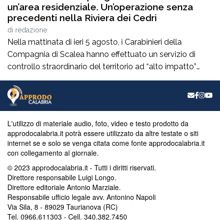
un’area residenziale. Un’operazione senza
precedenti nella Riviera dei Cedri
di
redazione
Nella mattinata di ieri 5 agosto, i Carabinieri della
Compagnia di Scalea hanno effettuato un servizio di
controllo straordinario del territorio ad “alto impatto”
all’interno del complesso residenziale “Parco Pantano” di
Scalea, da tempo sotto la lente d’ingrandimento delle
Forze dell’Ordine. Si tratta di un’operazione di controllo di
eccezionale portata, condotta sotto il costante
L'utilizzo di materiale audio, foto, video e testo prodotto da
coordinamento […]
approdocalabria.it potrà essere utilizzato da altre testate o siti
internet se e solo se venga citata come fonte approdocalabria.it
con collegamento al giornale.
© 2023 approdocalabria.it - Tutti i diritti riservati.
Direttore responsabile Luigi Longo.
Direttore editoriale Antonio Marziale.
Responsabile ufficio legale avv. Antonino Napoli
Via Sila, 8 - 89029 Taurianova (RC)
Tel. 0966.611303 - Cell. 340.382.7450