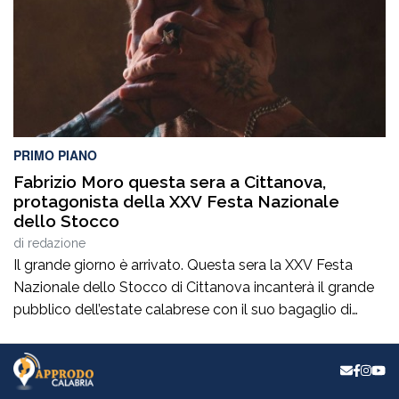
[…]
PRIMO PIANO
Fabrizio Moro questa sera a Cittanova,
protagonista della XXV Festa Nazionale
dello Stocco
di
redazione
Il grande giorno è arrivato. Questa sera la XXV Festa
Nazionale dello Stocco di Cittanova incanterà il grande
pubblico dell’estate calabrese con il suo bagaglio di
eventi ed esperienze. La celebre Sagra dello Stocco, a
partire dalle 19,30, e l’attesissimo concerto di Fabrizio
Moro (unica data in tutta la regione, ingresso libero)
faranno da coronamento […]