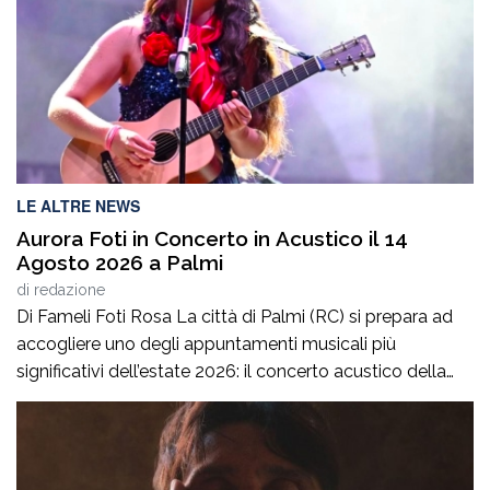
posti di controllo lungo le principali arterie di
collegamento […]
LE ALTRE NEWS
Aurora Foti in Concerto in Acustico il 14
Agosto 2026 a Palmi
di
redazione
Di Fameli Foti Rosa La città di Palmi (RC) si prepara ad
accogliere uno degli appuntamenti musicali più
significativi dell’estate 2026: il concerto acustico della
giovane cantautrice pluripremiata Aurora Foti, in
programma il 14 agosto alle ore 22:30 nella suggestiva
cornice della Villa Comunale “G. Mazzini”, luogo simbolo
della vita culturale cittadina palmese. L’evento, inserito