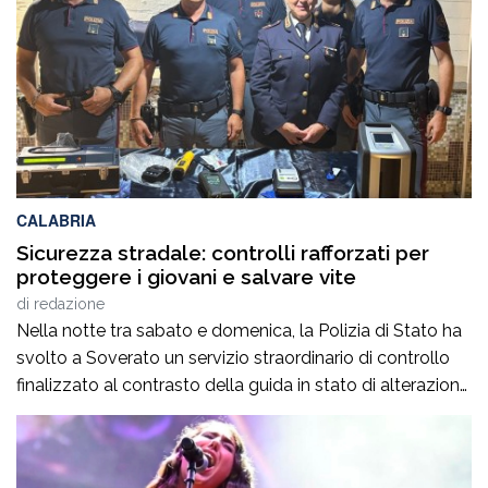
CALABRIA
Sicurezza stradale: controlli rafforzati per
proteggere i giovani e salvare vite
di
redazione
Nella notte tra sabato e domenica, la Polizia di Stato ha
svolto a Soverato un servizio straordinario di controllo
finalizzato al contrasto della guida in stato di alterazione
psicofisica, con particolare attenzione all’abuso di alcol e
all’assunzione di sostanze stupefacenti o
psicotrope.Nell’ambito dell’attività sono stati predisposti