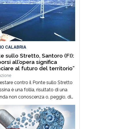
IO CALABRIA
e sullo Stretto, Santoro (FI):
orsi all’opera significa
ciare al futuro del territorio”
azione
estare contro il Ponte sullo Stretto
sina è una follia, risultato di una
nda non conoscenza o, peggio, di
ecità di natura politica che rende
aci di comprendere il valore
pera per il nostro territorio e per la
 Città in termini di crescita