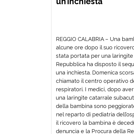
un’inchiesta
REGGIO CALABRIA – Una bambin
alcune ore dopo il suo ricover
stata portata per una laringite
Repubblica ha disposto il seque
una inchiesta. Domenica scorsa
chiamato il centro operativo de
respiratori. I medici, dopo ave
una laringite catarrale subacut
della bambina sono peggiorate 
nel reparto di pediatria dell’
il ricovero la bambina è deced
denuncia e la Procura della Re