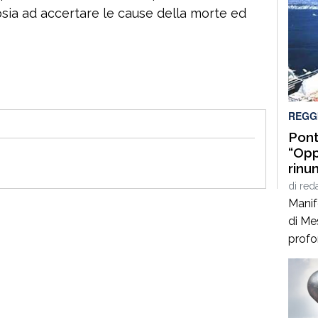
topsia ad accertare le cause della morte ed
REGG
Pont
“Opp
rinun
di
red
Manif
di Mes
profo
una c
incap
dell’O
nostra