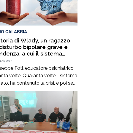
azionale e rilancio dell’economia.
 vuota propaganda. A […]
IO CALABRIA
toria di Wlady, un ragazzo
disturbo bipolare grave e
ndenza, a cui il sistema
tario ha risposto con
azione
anta TSO in quindici anni
useppe Foti, educatore psichiatrico
nta volte. Quaranta volte il sistema
vato, ha contenuto la crisi, e poi se
andato. Quaranta volte, in quindici
 senza mai costruire un percorso.
 mai chiedersi perché.Sua madre si
a Sara. Suo figlio si chiama
.Wlady ha un disturbo bipolare
 e una dipendenza che […]