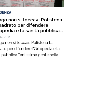
IDENZA
go non si tocca»: Polistena
uadrato per difendere
topedia e la sanità pubblica.
alabria perbene si stringe
azione
rno al comitato spontaneo
o non si tocca»: Polistena fa
la tutela della salute
ato per difendere l’Ortopedia e la
à pubblica.Tantissima gente nella
del Comitato spontaneo per la
 della salute e per la difesa della
à pubblica, dell’Ortopedia di
ena e, soprattutto, del direttore di
do Luigi Longo, dopo l’avviso di
zia da parte della Procura di
a.Sono intervenuti, in […]