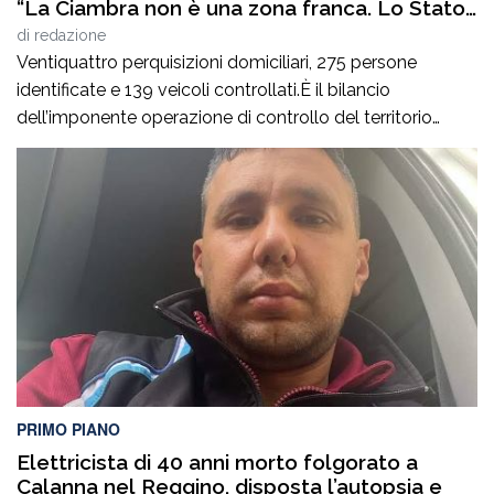
“La Ciambra non è una zona franca. Lo Stato
c’è e si vede”
di
redazione
Ventiquattro perquisizioni domiciliari, 275 persone
identificate e 139 veicoli controllati.È il bilancio
dell’imponente operazione di controllo del territorio
condotta il7 agosto nel quartiere Ciambra di Gioia Tauro,
nell’ambito di un servizio straordinario ad “Alto Impatto”
disposto per rafforzare la presenza delle istituzioni e
contrastare ogni forma di illegalità. Un’azione massiccia
e coordinata che ha visto […]
PRIMO PIANO
Elettricista di 40 anni morto folgorato a
Calanna nel Reggino, disposta l’autopsia e