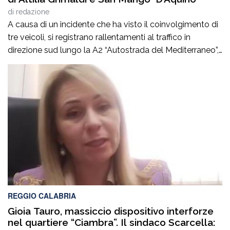
di
redazione
A causa di un incidente che ha visto il coinvolgimento di
tre veicoli, si registrano rallentamenti al traffico in
direzione sud lungo la A2 “Autostrada del Mediterraneo”,
nel tratto compreso tra gli svincoli di Altilia Grimaldi (CS)
e San Mango D’Aquino (CZ). Sul posto è intervenuto il
personale Anas, il 118 e il soccorso meccanico […]
REGGIO CALABRIA
Gioia Tauro, massiccio dispositivo interforze
nel quartiere “Ciambra”. Il sindaco Scarcella: