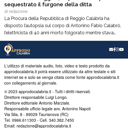
sequestrato il furgone della ditta
di
redazione
La Procura della Repubblica di Reggio Calabria ha
disposto l’autopsia sul corpo di Antonino Fabio Calabrò,
l’elettricista di 40 anni morto folgorato mentre stava
lavorando al montaggio delle luminarie nel comune
di Calanna. Le indagini, coordinate dalla Procura guidata
da Giuseppe Borrelli, sono affidate ai carabinieri, che
hanno proceduto anche al sequestro del furgone della
L'utilizzo di materiale audio, foto, video e testo prodotto da
ditta privata per la quale lavorava […]
approdocalabria.it potrà essere utilizzato da altre testate o siti
internet se e solo se venga citata come fonte approdocalabria.it
con collegamento al giornale.
© 2023 approdocalabria.it - Tutti i diritti riservati.
Direttore responsabile Luigi Longo.
Direttore editoriale Antonio Marziale.
Responsabile ufficio legale avv. Antonino Napoli
Via Sila, 8 - 89029 Taurianova (RC)
Tel. 0966.611303 - Cell. 340.382.7450
Email: redazione@approdocalabria.it