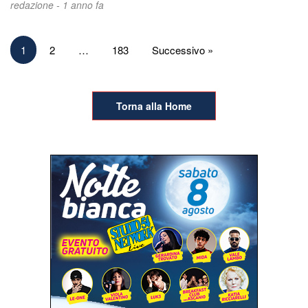
redazione -
1 anno fa
Paginazione
1
2
…
183
Successivo »
degli
articoli
Torna alla Home