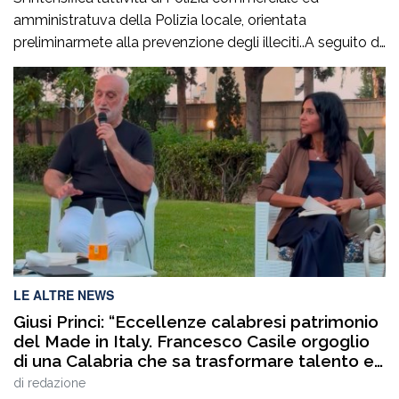
amministratuva della Polizia locale, orientata
preliminarmete alla prevenzione degli illeciti..A seguito di
mirati servizi svolti negli ultimi giorni, anche su
segnalazione di alcune associazioni di categoria, la
Polizia Locale ha attenzionato le aree commerciali
cittadine al fine di prevenire e reprimere la vendita
abusiva o irregolare su area […]
LE ALTRE NEWS
Giusi Princi: “Eccellenze calabresi patrimonio
del Made in Italy. Francesco Casile orgoglio
di una Calabria che sa trasformare talento e
competenze in valore”
di
redazione