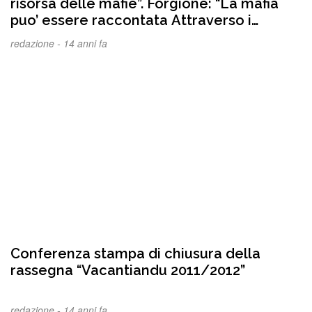
risorsa delle mafie”. Forgione: “La mafia
puo’ essere raccontata Attraverso i
rapporti politici”
redazione -
14 anni fa
Conferenza stampa di chiusura della
rassegna “Vacantiandu 2011/2012”
redazione -
14 anni fa