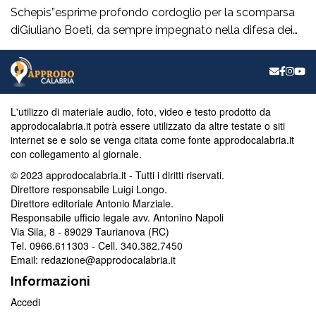
Schepis”esprime profondo cordoglio per la scomparsa
diGiuliano Boeti, da sempre impegnato nella difesa dei
valori democratici e antifascisti. Fondatore della sezione
ANPI di Taurianova e suo primo presidente,ha contribuito
con passione e coerenza alla vita civile e culturale della
nostra comunità, dedicando particolare attenzione alla
L'utilizzo di materiale audio, foto, video e testo prodotto da
memoria storica […]
approdocalabria.it potrà essere utilizzato da altre testate o siti
internet se e solo se venga citata come fonte approdocalabria.it
con collegamento al giornale.
© 2023 approdocalabria.it - Tutti i diritti riservati.
Direttore responsabile Luigi Longo.
Direttore editoriale Antonio Marziale.
Responsabile ufficio legale avv. Antonino Napoli
Via Sila, 8 - 89029 Taurianova (RC)
Tel. 0966.611303 - Cell. 340.382.7450
Email: redazione@approdocalabria.it
Informazioni
Accedi