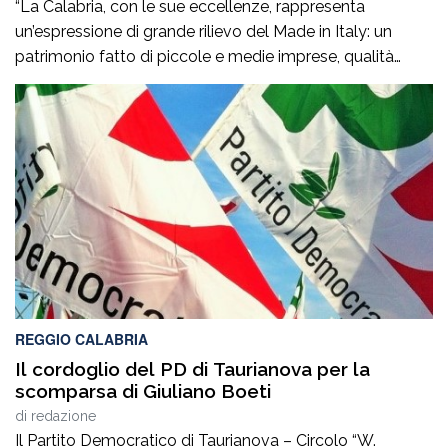
“La Calabria, con le sue eccellenze, rappresenta
un’espressione di grande rilievo del Made in Italy: un
patrimonio fatto di piccole e medie imprese, qualità
artigiane, saperi produttivi, creatività e competenze
capaci di tradurre l’identità dei territori in valore
riconosciuto in Italia e all’estero”. Lo afferma
l’europarlamentare Giusi Princi, intervenuta all’incontro di
presentazione del libro “Realtà […]
REGGIO CALABRIA
Il cordoglio del PD di Taurianova per la
scomparsa di Giuliano Boeti
di
redazione
Il Partito Democratico di Taurianova – Circolo “W.