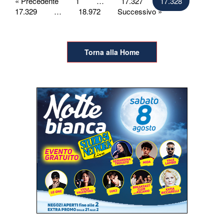
Paginazione
« Precedente
1
…
17.327
17.328
17.329
…
18.972
Successivo »
degli
articoli
Torna alla Home