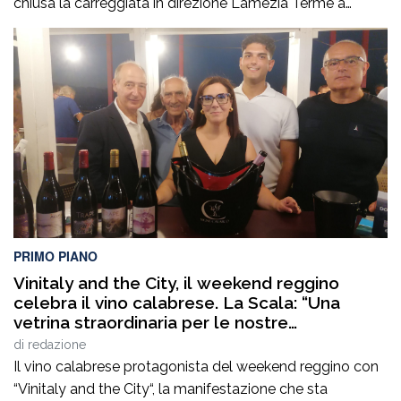
chiusa la carreggiata in direzione Lamezia Terme a
Marcellinara (CZ). Il sinistro, le cui cause sono in corso di
accertamento, ha coinvolto un mezzo pesante e un
veicolo leggero provocando il ferimento di cinque
persone. Il traffico […]
PRIMO PIANO
Vinitaly and the City, il weekend reggino
celebra il vino calabrese. La Scala: “Una
vetrina straordinaria per le nostre
eccellenze”
di
redazione
Il vino calabrese protagonista del weekend reggino con
“Vinitaly and the City“, la manifestazione che sta