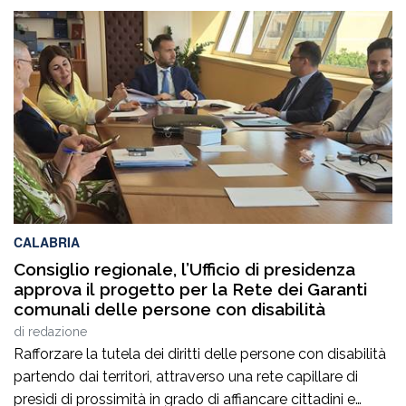
sicurezza nella nostra regione. Da consigliera regionale
di Fratelli d’Italia accolgo con soddisfazione questa
nuova assegnazione, che dimostra l’attenzione del
Governo verso le esigenze delle comunità calabresi e
verso chi […]
CALABRIA
Consiglio regionale, l’Ufficio di presidenza
approva il progetto per la Rete dei Garanti
comunali delle persone con disabilità
di
redazione
Rafforzare la tutela dei diritti delle persone con disabilità
partendo dai territori, attraverso una rete capillare di
presìdi di prossimità in grado di affiancare cittadini e