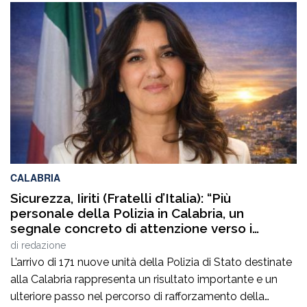
sincera vicinanza.Questo atto vandalico inaccettabile,
rappresenta un’aggressione non solo alla sua proprietà
ed alla sua persona, na anche alla nostra professione.In
questo momento delicato per la collega, certi di
interpretare il pensiero […]
CALABRIA
Sicurezza, Iiriti (Fratelli d’Italia): “Più
personale della Polizia in Calabria, un
segnale concreto di attenzione verso i
territori”
di
redazione
L’arrivo di 171 nuove unità della Polizia di Stato destinate
alla Calabria rappresenta un risultato importante e un
ulteriore passo nel percorso di rafforzamento della