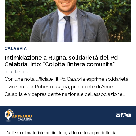
CALABRIA
Intimidazione a Rugna, solidarietà del Pd
Calabria. Irto: “Colpita l’intera comunità”
di
redazione
Con una nota ufficiale, “il Pd Calabria esprime solidarietà
e vicinanza a Roberto Rugna, presidente di Ance
Calabria e vicepresidente nazionale dell’associazione,
per il grave episodio che ha colpito il cantiere della sua
azienda a Schiavonea (Cs), dove sono stati
pesantemente danneggiati alcuni mezzi meccanici”. Il
segretario regionale del partito, il senatore Nicola Irto,
condanna […]
L'utilizzo di materiale audio, foto, video e testo prodotto da