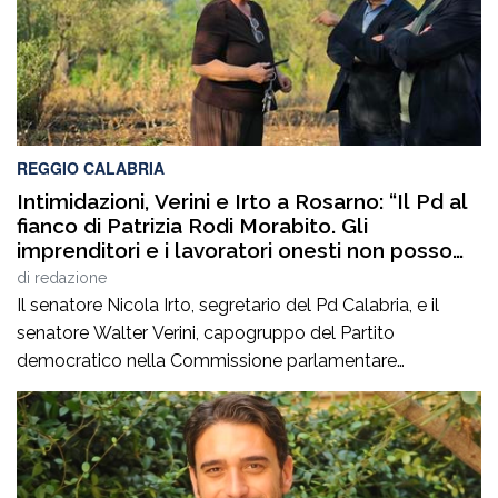
REGGIO CALABRIA
Intimidazioni, Verini e Irto a Rosarno: “Il Pd al
fianco di Patrizia Rodi Morabito. Gli
imprenditori e i lavoratori onesti non posso
essere lasciati da soli”
di
redazione
Il senatore Nicola Irto, segretario del Pd Calabria, e il
senatore Walter Verini, capogruppo del Partito
democratico nella Commissione parlamentare
Antimafia, hanno fatto visita a Patrizia Rodi Morabito,
imprenditrice agricola di Rosarno (Rc) la cui azienda è
stata più volte colpita da incendi, furti e danneggiamenti.
L’ultimo grave episodio si è verificato nei giorni scorsi […]