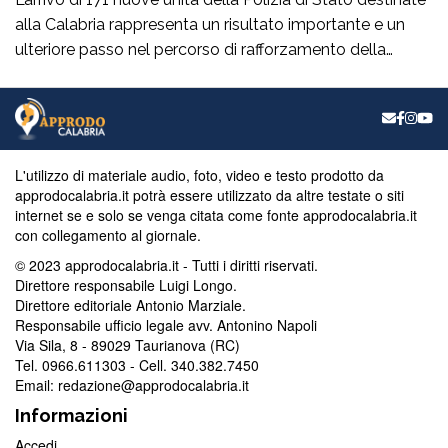
alla Calabria rappresenta un risultato importante e un
ulteriore passo nel percorso di rafforzamento della
sicurezza nella nostra regione. Da consigliera regionale
di Fratelli d’Italia accolgo con soddisfazione questa
nuova assegnazione, che dimostra l’attenzione del
Governo verso le esigenze delle comunità calabresi e
verso chi […]
L'utilizzo di materiale audio, foto, video e testo prodotto da
approdocalabria.it potrà essere utilizzato da altre testate o siti
internet se e solo se venga citata come fonte approdocalabria.it
con collegamento al giornale.
© 2023 approdocalabria.it - Tutti i diritti riservati.
Direttore responsabile Luigi Longo.
Direttore editoriale Antonio Marziale.
Responsabile ufficio legale avv. Antonino Napoli
Via Sila, 8 - 89029 Taurianova (RC)
Tel. 0966.611303 - Cell. 340.382.7450
Email: redazione@approdocalabria.it
Informazioni
Accedi