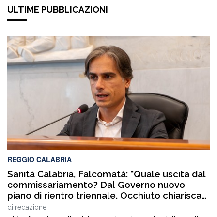
ULTIME PUBBLICAZIONI
REGGIO CALABRIA
Sanità Calabria, Falcomatà: “Quale uscita dal
commissariamento? Dal Governo nuovo
piano di rientro triennale. Occhiuto chiarisca
le tante ombre sui bilanci del comparto
di
redazione
sanitario”