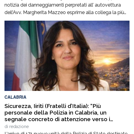
notizia dei danneggiamenti perpretati all’ autovettura
dell’Avv. Margherita Mazzeo esprime alla collega la più
sincera vicinanza.Questo atto vandalico inaccettabile,
rappresenta un’aggressione non solo alla sua proprietà
ed alla sua persona, na anche alla nostra professione.In
questo momento delicato per la collega, certi di
interpretare il pensiero […]
CALABRIA
Sicurezza, Iiriti (Fratelli d’Italia): “Più
personale della Polizia in Calabria, un
segnale concreto di attenzione verso i
territori”
di
redazione
L’arrivo di 171 nuove unità della Polizia di Stato destinate