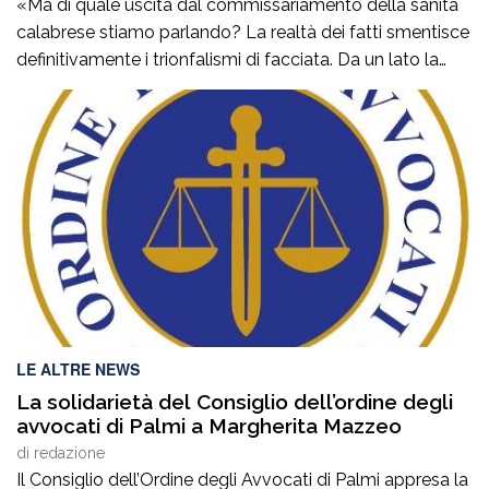
«Ma di quale uscita dal commissariamento della sanità
calabrese stiamo parlando? La realtà dei fatti smentisce
definitivamente i trionfalismi di facciata. Da un lato la
Corte dei Conti esprime un parere di non luogo a
pronuncia, dichiarando di non avere la competenza per
esprimersi. Dall’altro lato, lo stesso ministro Schillaci,
interrogato sul tema, dichiara di […]
LE ALTRE NEWS
La solidarietà del Consiglio dell’ordine degli
avvocati di Palmi a Margherita Mazzeo
di
redazione
Il Consiglio dell’Ordine degli Avvocati di Palmi appresa la