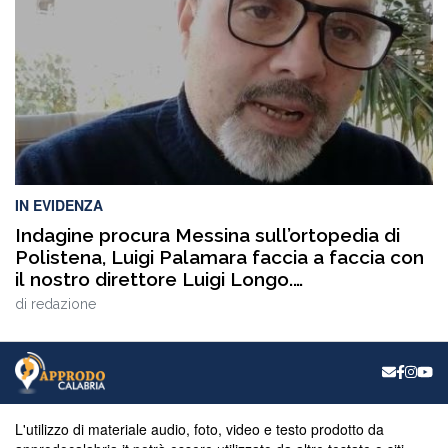
Catanzaro, con interventi e riflessioni dedicati ai […]
IN EVIDENZA
Indagine procura Messina sull’ortopedia di
Polistena, Luigi Palamara faccia a faccia con
il nostro direttore Luigi Longo.
VIDEOINTERVISTA
di
redazione
L'utilizzo di materiale audio, foto, video e testo prodotto da