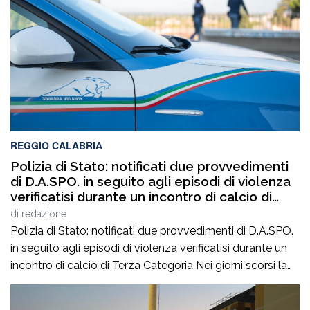
REGGIO CALABRIA
Polizia di Stato: notificati due provvedimenti
di D.A.SPO. in seguito agli episodi di violenza
verificatisi durante un incontro di calcio di
Terza Categoria
di
redazione
Polizia di Stato: notificati due provvedimenti di D.A.SPO.
in seguito agli episodi di violenza verificatisi durante un
incontro di calcio di Terza Categoria Nei giorni scorsi la
Polizia di Stato ha notificato due provvedimenti di
Divieto di Accesso alle Manifestazioni Sportive