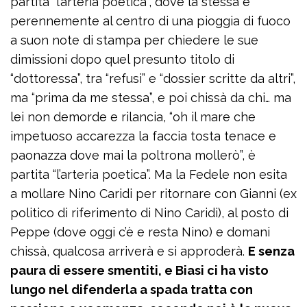
partita “l’arteria poetica”, dove la stessa è
perennemente al centro di una pioggia di fuoco
a suon note di stampa per chiedere le sue
dimissioni dopo quel presunto titolo di
“dottoressa”, tra “refusi” e “dossier scritte da altri”,
ma “prima da me stessa”, e poi chissà da chi… ma
lei non demorde e rilancia, “oh il mare che
impetuoso accarezza la faccia tosta tenace e
paonazza dove mai la poltrona mollerò”, è
partita “l’arteria poetica”. Ma la Fedele non esita
a mollare Nino Caridi per ritornare con Gianni (ex
politico di riferimento di Nino Caridi), al posto di
Peppe (dove oggi c’è e resta Nino) e domani
chissà, qualcosa arriverà e si approderà.
E senza
paura di essere smentiti, e Biasi ci ha visto
lungo nel difenderla a spada tratta con