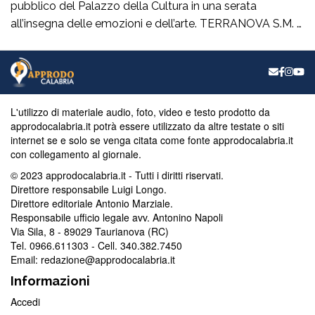
pubblico del Palazzo della Cultura in una serata
all’insegna delle emozioni e dell’arte. TERRANOVA S.M. –
Quando la cultura, nelle sue molteplici forme, riesce a
creare dei ponti autentici tra le persone, significa che si
sta percorrendo la strada giusta.È esattamente ciò che è
accaduto giovedì 6 […]
L'utilizzo di materiale audio, foto, video e testo prodotto da
approdocalabria.it potrà essere utilizzato da altre testate o siti
internet se e solo se venga citata come fonte approdocalabria.it
con collegamento al giornale.
© 2023 approdocalabria.it - Tutti i diritti riservati.
Direttore responsabile Luigi Longo.
Direttore editoriale Antonio Marziale.
Responsabile ufficio legale avv. Antonino Napoli
Via Sila, 8 - 89029 Taurianova (RC)
Tel. 0966.611303 - Cell. 340.382.7450
Email: redazione@approdocalabria.it
Informazioni
Accedi