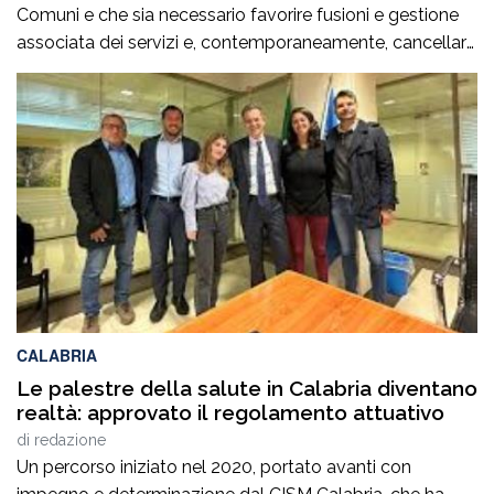
Comuni e che sia necessario favorire fusioni e gestione
associata dei servizi e, contemporaneamente, cancellare
la legge regionale che sostiene proprio questi processi.
Prima di procedere con l’abrogazione della legge 15 del
2006 occorre ascoltare i sindaci e valutare con
attenzione tutte le conseguenze che […]
CALABRIA
Le palestre della salute in Calabria diventano
realtà: approvato il regolamento attuativo
di
redazione
Un percorso iniziato nel 2020, portato avanti con