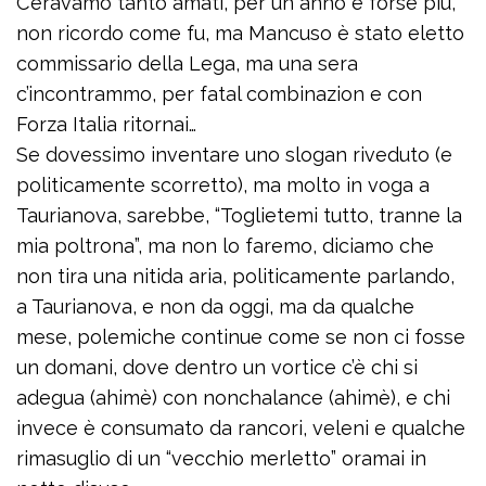
C’eravamo tanto amati, per un anno e forse più,
non ricordo come fu, ma Mancuso è stato eletto
commissario della Lega, ma una sera
c’incontrammo, per fatal combinazion e con
Forza Italia ritornai…
Se dovessimo inventare uno slogan riveduto (e
politicamente scorretto), ma molto in voga a
Taurianova, sarebbe, “Toglietemi tutto, tranne la
mia poltrona”, ma non lo faremo, diciamo che
non tira una nitida aria, politicamente parlando,
a Taurianova, e non da oggi, ma da qualche
mese, polemiche continue come se non ci fosse
un domani, dove dentro un vortice c’è chi si
adegua (ahimè) con nonchalance (ahimè), e chi
invece è consumato da rancori, veleni e qualche
rimasuglio di un “vecchio merletto” oramai in