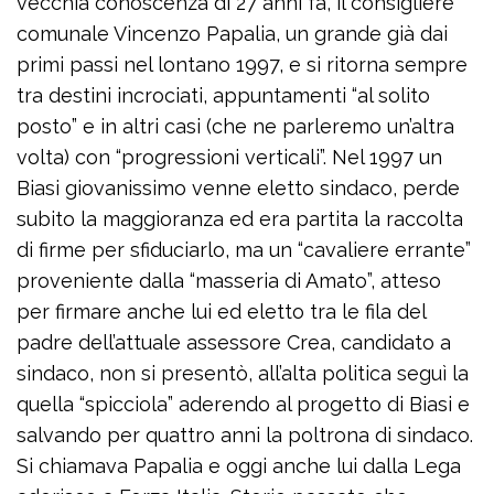
vecchia conoscenza di 27 anni fa, il consigliere
comunale Vincenzo Papalia, un grande già dai
primi passi nel lontano 1997, e si ritorna sempre
tra destini incrociati, appuntamenti “al solito
posto” e in altri casi (che ne parleremo un’altra
volta) con “progressioni verticali”. Nel 1997 un
Biasi giovanissimo venne eletto sindaco, perde
subito la maggioranza ed era partita la raccolta
di firme per sfiduciarlo, ma un “cavaliere errante”
proveniente dalla “masseria di Amato”, atteso
per firmare anche lui ed eletto tra le fila del
padre dell’attuale assessore Crea, candidato a
sindaco, non si presentò, all’alta politica seguì la
quella “spicciola” aderendo al progetto di Biasi e
salvando per quattro anni la poltrona di sindaco.
Si chiamava Papalia e oggi anche lui dalla Lega