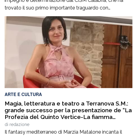
impegno e determinazione dal CISM Calabria, che ha
trovato il suo primo importante traguardo con
l’approvazione della legge regionale nel 2023 e che oggi
si completa con un ulteriore passaggio fondamentale:
l’approvazione del regolamento attuativo che disciplina
il riconoscimento e il funzionamento delle Palestre della
Salute in […]
ARTE E CULTURA
Magia, letteratura e teatro a Terranova S.M.:
grande successo per la presentazione de “La
Profezia del Quinto Vertice-La fiamma
duplice”
di
redazione
Il fantasy mediterraneo di Marzia Matalone incanta il