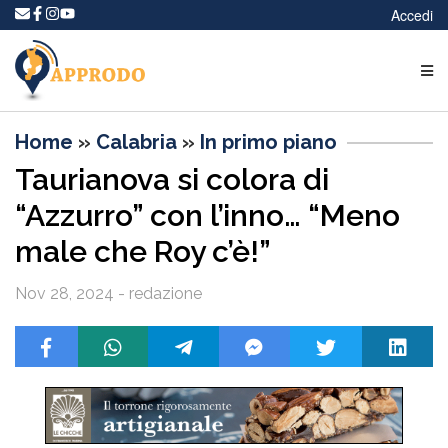
Accedi
Home
»
Calabria
»
In primo piano
Taurianova si colora di
“Azzurro” con l’inno… “Meno
male che Roy c’è!”
Nov 28, 2024 - redazione