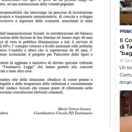
patrim
storic
cultur
PRIM
Il C
di T
“bag
sema
di
Giu
meno
Un so
punt
Comun
riman
giorno
degli
di bil
discus
la par
docum