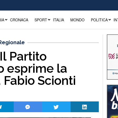
IA
CRONACA
SPORT
ITALIA
MONDO
POLITICA
IN
 Regionale
l Partito
 esprime la
a Fabio Scionti