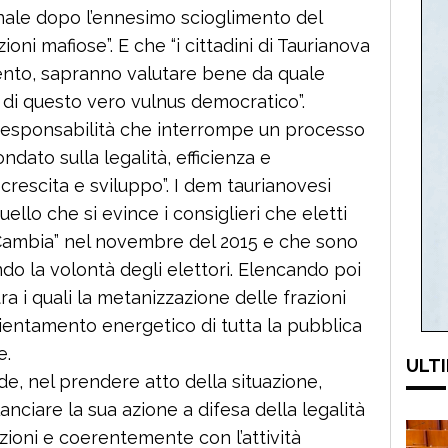
munale dopo l’ennesimo scioglimento del
ioni mafiose”. E che “i cittadini di Taurianova
mento, sapranno valutare bene da quale
 di questo vero vulnus democratico”.
 irresponsabilità che interrompe un processo
ndato sulla legalità, efficienza e
crescita e sviluppo”. I dem taurianovesi
o che si evince i consiglieri che eletti
 Cambia” nel novembre del 2015 e che sono
do la volontà degli elettori. Elencando poi
 tra i quali la metanizzazione delle frazioni
ficientamento energetico di tutta la pubblica
e.
ULTI
de, nel prendere atto della situazione,
anciare la sua azione a difesa della legalità
uzioni e coerentemente con l’attività