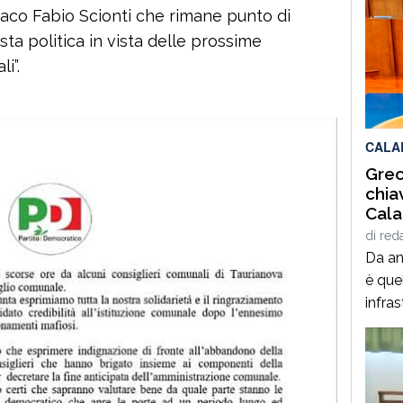
daco Fabio Scionti che rimane punto di
ta politica in vista delle prossime
i”.
CALA
Grec
chia
Cala
Fly”
di
red
Da ann
è quel
infra
gener
ridur
ha pe
Sibari