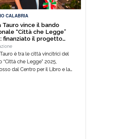
tanza per la […]
IO CALABRIA
a Tauro vince il bando
onale “Città che Legge”
: finanziato il progetto
ture di Porto. Stori che
azione
cono il mare e la città”
Tauro è tra le città vincitrici del
 “Città che Legge” 2025,
sso dal Centro per il Libro e la
a del Ministero della Cultura,
mbito della linea dedicata alla
zazione di attività integrate per la
ione del libro e della lettura.Il
tto presentato dal Comune, dal
 “Letture di Porto.Storie che
no il […]