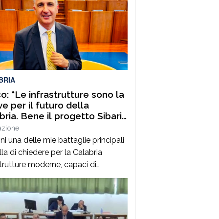
BRIA
o: “Le infrastrutture sono la
ve per il futuro della
bria. Bene il progetto Sibari
azione
i una delle mie battaglie principali
la di chiedere per la Calabria
strutture moderne, capaci di
are sviluppo, creare opportunità e
re quel divario che per troppo tempo
nalizzato la nostra regione. La
tide, in particolare, rappresenta un