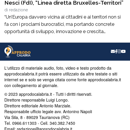
Nesci (FdI), “Linea diretta Bruxelles-Territori”
di
redazione
“Un’Europa davvero vicina ai cittadini e ai territori non si
fa con i proclami burocratici, ma portando concrete
opportunità di sviluppo, innovazione e crescita
economica reale nel nostro Mezzogiorno”. Lo dichiara in
una nota l’eurodeputato calabrese di Fratelli d’Italia,
Denis Nesci, annunciando la pubblicazione della
newsletter istituzionale del mese di agosto, interamente
dedicata all’orientamento su […]
L'utilizzo di materiale audio, foto, video e testo prodotto da
approdocalabria.it potrà essere utilizzato da altre testate o siti
internet se e solo se venga citata come fonte approdocalabria.it
con collegamento al giornale.
© 2023 approdocalabria.it - Tutti i diritti riservati.
Direttore responsabile Luigi Longo.
Direttore editoriale Antonio Marziale.
Responsabile ufficio legale avv. Antonino Napoli
Via Sila, 8 - 89029 Taurianova (RC)
Tel. 0966.611303 - Cell. 340.382.7450
Email: redazione@approdocalabria.it