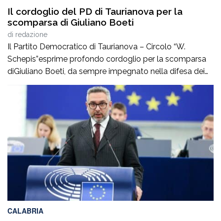
Il cordoglio del PD di Taurianova per la
scomparsa di Giuliano Boeti
di
redazione
Il Partito Democratico di Taurianova – Circolo “W.
Schepis”esprime profondo cordoglio per la scomparsa
diGiuliano Boeti, da sempre impegnato nella difesa dei
valori democratici e antifascisti. Fondatore della sezione
ANPI di Taurianova e suo primo presidente,ha contribuito
con passione e coerenza alla vita civile e culturale della
nostra comunità, dedicando particolare attenzione alla
memoria storica […]
CALABRIA