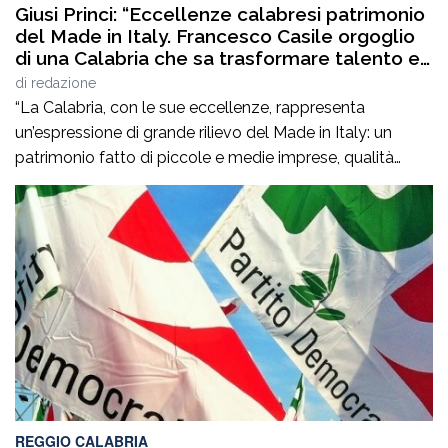
Giusi Princi: “Eccellenze calabresi patrimonio
del Made in Italy. Francesco Casile orgoglio
di una Calabria che sa trasformare talento e
competenze in valore”
di
redazione
“La Calabria, con le sue eccellenze, rappresenta
un’espressione di grande rilievo del Made in Italy: un
patrimonio fatto di piccole e medie imprese, qualità
artigiane, saperi produttivi, creatività e competenze
capaci di tradurre l’identità dei territori in valore
riconosciuto in Italia e all’estero”. Lo afferma
l’europarlamentare Giusi Princi, intervenuta all’incontro di
presentazione del libro “Realtà […]
REGGIO CALABRIA