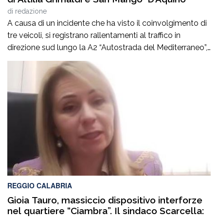
di
redazione
A causa di un incidente che ha visto il coinvolgimento di
tre veicoli, si registrano rallentamenti al traffico in
direzione sud lungo la A2 “Autostrada del Mediterraneo”,
nel tratto compreso tra gli svincoli di Altilia Grimaldi (CS)
e San Mango D’Aquino (CZ). Sul posto è intervenuto il
personale Anas, il 118 e il soccorso meccanico […]
REGGIO CALABRIA
Gioia Tauro, massiccio dispositivo interforze
nel quartiere “Ciambra”. Il sindaco Scarcella: