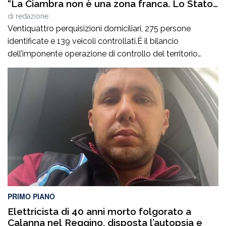
“La Ciambra non è una zona franca. Lo Stato
c’è e si vede”
di
redazione
Ventiquattro perquisizioni domiciliari, 275 persone
identificate e 139 veicoli controllati.È il bilancio
dell’imponente operazione di controllo del territorio
condotta il7 agosto nel quartiere Ciambra di Gioia Tauro,
nell’ambito di un servizio straordinario ad “Alto Impatto”
disposto per rafforzare la presenza delle istituzioni e
contrastare ogni forma di illegalità. Un’azione massiccia
e coordinata che ha visto […]
PRIMO PIANO
Elettricista di 40 anni morto folgorato a
Calanna nel Reggino, disposta l’autopsia e