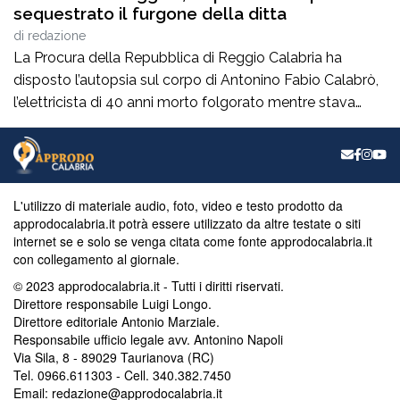
sequestrato il furgone della ditta
di
redazione
La Procura della Repubblica di Reggio Calabria ha
disposto l’autopsia sul corpo di Antonino Fabio Calabrò,
l’elettricista di 40 anni morto folgorato mentre stava
lavorando al montaggio delle luminarie nel comune
di Calanna. Le indagini, coordinate dalla Procura guidata
da Giuseppe Borrelli, sono affidate ai carabinieri, che
hanno proceduto anche al sequestro del furgone della
L'utilizzo di materiale audio, foto, video e testo prodotto da
ditta privata per la quale lavorava […]
approdocalabria.it potrà essere utilizzato da altre testate o siti
internet se e solo se venga citata come fonte approdocalabria.it
con collegamento al giornale.
© 2023 approdocalabria.it - Tutti i diritti riservati.
Direttore responsabile Luigi Longo.
Direttore editoriale Antonio Marziale.
Responsabile ufficio legale avv. Antonino Napoli
Via Sila, 8 - 89029 Taurianova (RC)
Tel. 0966.611303 - Cell. 340.382.7450
Email: redazione@approdocalabria.it