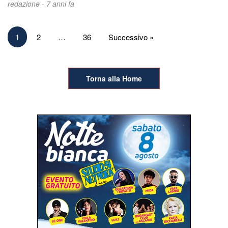
redazione -
7 anni fa
Paginazione
1
2
…
36
Successivo »
degli
articoli
Torna alla Home