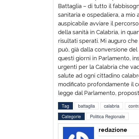
Battaglia – di tutto il fabbis
sanitaria e ospedaliera, a mio
auspicabile avviare il percor
della sanità in Calabria, in qua
risultati sperati. Mi auguro ch
può, già dalla conversione del
questi giorni in Parlamento, i
urgenti per la Calabria che vada
salute ad ogni cittadino calabr
modificato profondamente il co
legge dal Parlamento, propost
Tag
battaglia
calabria
contra
Categorie
Politica Regionale
redazione