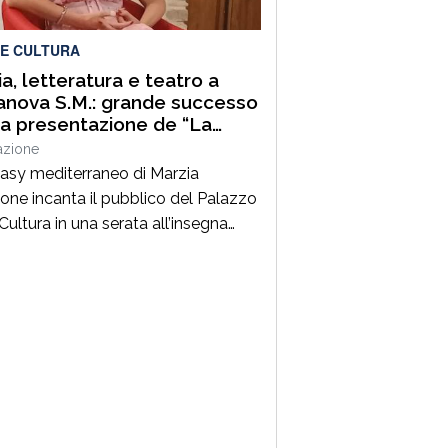
funzionamento delle Palestre della
 in […]
 E CULTURA
a, letteratura e teatro a
anova S.M.: grande successo
la presentazione de “La
ezia del Quinto Vertice-La
azione
ma duplice”
ntasy mediterraneo di Marzia
one incanta il pubblico del Palazzo
Cultura in una serata all’insegna
 emozioni e dell’arte. TERRANOVA
– Quando la cultura, nelle sue
lici forme, riesce a creare dei ponti
ici tra le persone, significa che si
ercorrendo la strada giusta.È
amente ciò che è accaduto giovedì