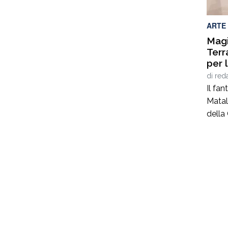
e il 
Salute
ARTE
Magi
Terr
per 
Prof
di
red
fiam
Il fa
Matal
della 
delle
S.M. 
moltep
autent
sta p
esatt
6 […]