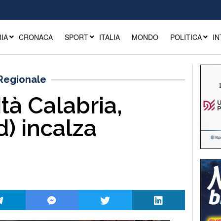
IA
CRONACA
SPORT
ITALIA
MONDO
POLITICA
IN
 Regionale
ità Calabria,
d) incalza