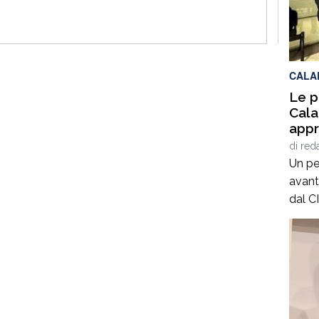
15 de
valut
conse
CALA
Le p
Cala
appr
attu
di
red
Un pe
avant
dal C
primo
l’app
2023 
ulter
l’app
attua