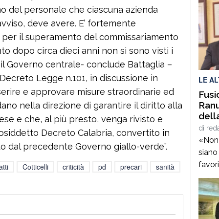
ogno del personale che ciascuna azienda
 avviso, deve avere. E’ fortemente
so per il superamento del commissariamento
nto dopo circa dieci anni non si sono visti i
e il Governo centrale- conclude Battaglia –
 Decreto Legge n.101, in discussione in
LE A
nserire e approvare misure straordinarie ed
Fusi
Ranu
no nella direzione di garantire il diritto alla
dell
ese e che, al più presto, venga rivisto e
sind
di
red
siddetto Decreto Calabria, convertito in
«Non 
o dal precedente Governo giallo-verde”.
siano
favor
tti
Cotticelli
criticità
pd
precari
sanità
servi
cance
sosti
proce