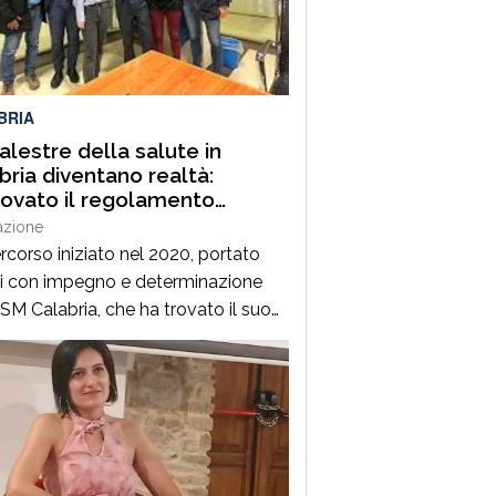
l 2006 occorre ascoltare i sindaci e
are con attenzione tutte le
guenze che […]
BRIA
alestre della salute in
bria diventano realtà:
ovato il regolamento
ativo
azione
rcorso iniziato nel 2020, portato
i con impegno e determinazione
ISM Calabria, che ha trovato il suo
 importante traguardo con
rovazione della legge regionale nel
e che oggi si completa con un
iore passaggio fondamentale:
rovazione del regolamento
tivo che disciplina il riconoscimento