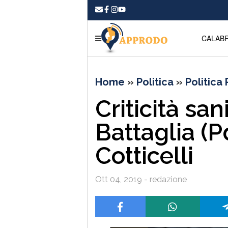
CALABR
Home
»
Politica
»
Politica
Criticità san
Battaglia (P
Cotticelli
Ott 04, 2019 - redazione