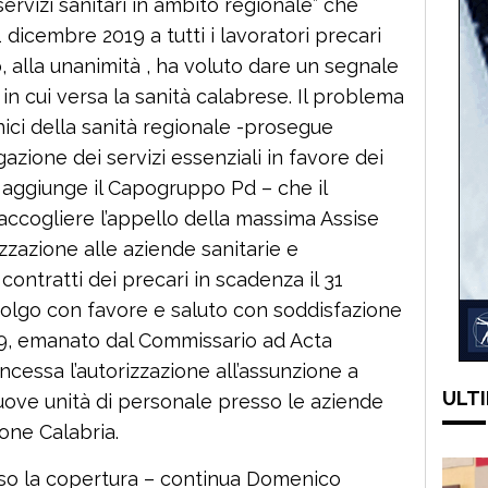
servizi sanitari in ambito regionale” che
dicembre 2019 a tutti i lavoratori precari
o, alla unanimità , ha voluto dare un segnale
in cui versa la sanità calabrese. Il problema
nici della sanità regionale -prosegue
gazione dei servizi essenziali in favore dei
– aggiunge il Capogruppo Pd – che il
accogliere l’appello della massima Assise
zzazione alle aziende sanitarie e
contratti dei precari in scadenza il 31
colgo con favore e saluto con soddisfazione
2019, emanato dal Commissario ad Acta
oncessa l’autorizzazione all’assunzione a
ULTI
ove unità di personale presso le aziende
ione Calabria.
rso la copertura – continua Domenico