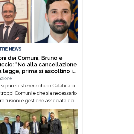
LTRE NEWS
oni dei Comuni, Bruno e
ccio: “No alla cancellazione
a legge, prima si ascoltino i
aci”
azione
si può sostenere che in Calabria ci
 troppi Comuni e che sia necessario
ire fusioni e gestione associata dei
zi e, contemporaneamente,
llare la legge regionale che
ene proprio questi processi. Prima di
dere con l’abrogazione della legge