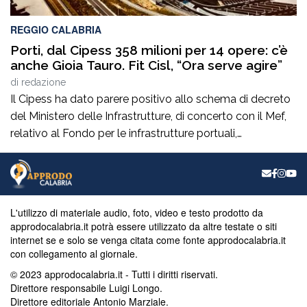
REGGIO CALABRIA
Porti, dal Cipess 358 milioni per 14 opere: c’è
anche Gioia Tauro. Fit Cisl, “Ora serve agire”
di
redazione
Il Cipess ha dato parere positivo allo schema di decreto
del Ministero delle Infrastrutture, di concerto con il Mef,
relativo al Fondo per le infrastrutture portuali,
sbloccando 358 milioni di euro per 14 opere
infrastrutturali nei porti di rilevanza nazionale. Tra questi,
come annunciato dal sottosegretario con delega al
Cipess Alessandro Morelli, figurano Piombino, Gioia […]
L'utilizzo di materiale audio, foto, video e testo prodotto da
approdocalabria.it potrà essere utilizzato da altre testate o siti
internet se e solo se venga citata come fonte approdocalabria.it
con collegamento al giornale.
© 2023 approdocalabria.it - Tutti i diritti riservati.
Direttore responsabile Luigi Longo.
Direttore editoriale Antonio Marziale.