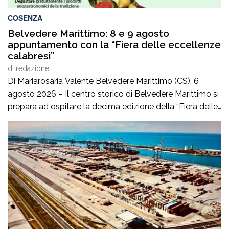
COSENZA
Belvedere Marittimo: 8 e 9 agosto
appuntamento con la “Fiera delle eccellenze
calabresi”
di
redazione
Di Mariarosaria Valente Belvedere Marittimo (CS), 6
agosto 2026 – Il centro storico di Belvedere Marittimo si
prepara ad ospitare la decima edizione della “Fiera delle
eccellenze calabresi, la kermesse estiva promossa da
Acli Terra in collaborazione con il Circolo Acli Giovanni
Paolo II che avrà luogo sabato 8 e domenica 9 agosto
alle ore […]