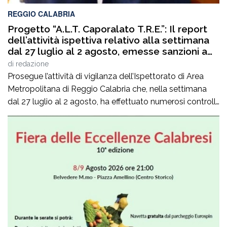
REGGIO CALABRIA
Progetto “A.L.T. Caporalato T.R.E.”: Il report
dell’attività ispettiva relativo alla settimana
dal 27 luglio al 2 agosto, emesse sanzioni a
cantieri nel Reggino
di
redazione
Prosegue l’attività di vigilanza dell’Ispettorato di Area
Metropolitana di Reggio Calabria che, nella settimana
dal 27 luglio al 2 agosto, ha effettuato numerosi controlli
nell’ambito delle operazioni coordinate dalla locale
Prefettura. Nel settore dell’edilizia, nell’ambito del
progetto “A.L.T. Caporalato T.R.E.”, gli ispettori hanno
accertato diverse irregolarità. In un cantiere
dell’Aspromonte sono stati trovati quattro lavoratori […]