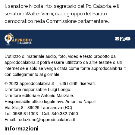
Il senatore Nicola Irto, segretario del Pd Calabria, e il
senatore Walter Verini, capogruppo del Partito
democratico nella Commissione parlamentare
Antimafia, hanno fatto visita a Patrizia Rodi Morabito,
imprenditrice agricola di Rosarno (Rc) la cui azienda è
stata più volte colpita da incendi, furti e danneggiamenti.
L’ultimo grave episodio si è verificato nei giorni scorsi […]
L'utilizzo di materiale audio, foto, video e testo prodotto da
approdocalabria.it potrà essere utilizzato da altre testate o siti
internet se e solo se venga citata come fonte approdocalabria.it
con collegamento al giornale.
© 2023 approdocalabria.it - Tutti i diritti riservati.
Direttore responsabile Luigi Longo.
Direttore editoriale Antonio Marziale.
Responsabile ufficio legale avv. Antonino Napoli
Via Sila, 8 - 89029 Taurianova (RC)
Tel. 0966.611303 - Cell. 340.382.7450
Email: redazione@approdocalabria.it
Informazioni