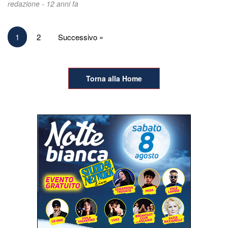
redazione -
12 anni fa
Paginazione
1
2
Successivo »
degli
articoli
Torna alla Home