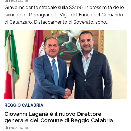
di
redazione
Grave incidente stradale sulla SS106, in prossimità dello
svincolo di Pietragrande I Vigili del Fuoco del Comando
di Catanzaro, Distaccamento di Soverato, sono
intervenuti sulla SS106, in prossimità dello svincolo per la
località Pietragrande, per un grave incidente stradale che
ha coinvolto una Fiat Panda, un’Audi e una
motocicletta.Nel sinistro ha perso la vita il […]
REGGIO CALABRIA
Giovanni Laganà è il nuovo Direttore
generale del Comune di Reggio Calabria
di
redazione