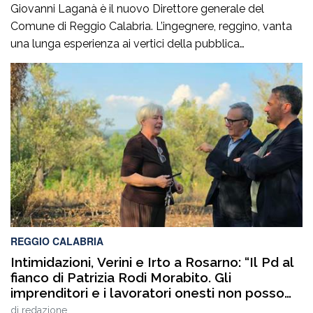
Giovanni Laganà è il nuovo Direttore generale del
Comune di Reggio Calabria. L’ingegnere, reggino, vanta
una lunga esperienza ai vertici della pubblica
amministrazione e della gestione delle infrastrutture in
Calabria ed in Sicilia. È stato Vice Direttore regionale
Anas Sicilia, Capo Compartimento Anas Calabria,
Direttore generale della Regione Calabria e Direttore
generale della ItalConsult Spa, […]
REGGIO CALABRIA
Intimidazioni, Verini e Irto a Rosarno: “Il Pd al
fianco di Patrizia Rodi Morabito. Gli
imprenditori e i lavoratori onesti non posso
essere lasciati da soli”
di
redazione