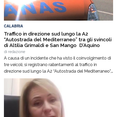
CALABRIA
Traffico in direzione sud lungo la A2
“Autostrada del Mediterraneo” tra gli svincoli
di Altilia Grimaldi e San Mango D’Aquino
di
redazione
A causa di un incidente che ha visto il coinvolgimento di
tre veicoli, si registrano rallentamenti al traffico in
direzione sud lungo la A2 “Autostrada del Mediterraneo”,
nel tratto compreso tra gli svincoli di Altilia Grimaldi (CS)
e San Mango D’Aquino (CZ). Sul posto è intervenuto il
personale Anas, il 118 e il soccorso meccanico […]