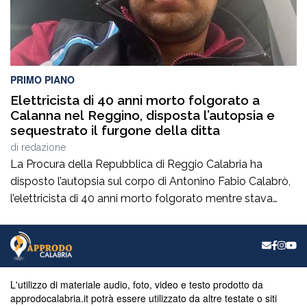
PRIMO PIANO
Elettricista di 40 anni morto folgorato a
Calanna nel Reggino, disposta l’autopsia e
sequestrato il furgone della ditta
di
redazione
La Procura della Repubblica di Reggio Calabria ha
disposto l’autopsia sul corpo di Antonino Fabio Calabrò,
l’elettricista di 40 anni morto folgorato mentre stava
lavorando al montaggio delle luminarie nel comune
di Calanna. Le indagini, coordinate dalla Procura guidata
da Giuseppe Borrelli, sono affidate ai carabinieri, che
hanno proceduto anche al sequestro del furgone della
ditta privata per la quale lavorava […]
L'utilizzo di materiale audio, foto, video e testo prodotto da
approdocalabria.it potrà essere utilizzato da altre testate o siti