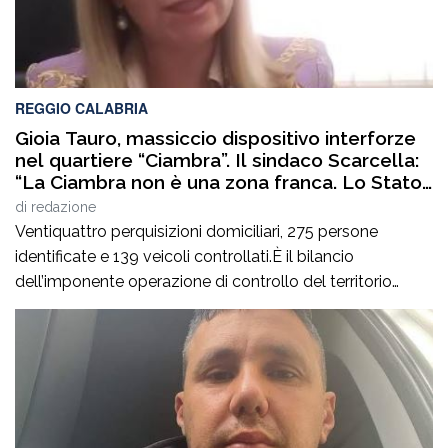
REGGIO CALABRIA
Gioia Tauro, massiccio dispositivo interforze
nel quartiere “Ciambra”. Il sindaco Scarcella:
“La Ciambra non è una zona franca. Lo Stato
c’è e si vede”
di
redazione
Ventiquattro perquisizioni domiciliari, 275 persone
identificate e 139 veicoli controllati.È il bilancio
dell’imponente operazione di controllo del territorio
condotta il7 agosto nel quartiere Ciambra di Gioia Tauro,
nell’ambito di un servizio straordinario ad “Alto Impatto”
disposto per rafforzare la presenza delle istituzioni e
contrastare ogni forma di illegalità. Un’azione massiccia
e coordinata che ha visto […]