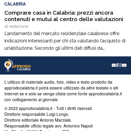
CALABRIA
Comprare casa in Calabria: prezzi ancora
contenuti e mutui al centro delle valutazioni
di
redazione
L’andamento del mercato residenziale calabrese offre
indicazioni interessanti per chi sta valutando l’acquisto di
un’abitazione. Secondo gli ultimi dati diffusi da
Immobiliare.it, a giugno 2026 il prezzo medio richiesto
per gli immobili residenziali in Calabria si attesta intorno
ai 961 euro al metro quadrato, confermando valori tra i
più contenuti a livello nazionale. Per chi […]
L'utilizzo di materiale audio, foto, video e testo prodotto da
approdocalabria.it potrà essere utilizzato da altre testate o siti
internet se e solo se venga citata come fonte approdocalabria.it
con collegamento al giornale.
© 2023 approdocalabria.it - Tutti i diritti riservati.
Direttore responsabile Luigi Longo.
Direttore editoriale Antonio Marziale.
Responsabile ufficio legale avv. Antonino Napoli