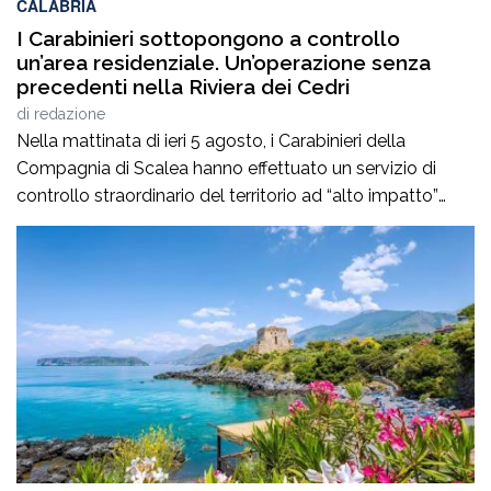
CALABRIA
I Carabinieri sottopongono a controllo
un’area residenziale. Un’operazione senza
precedenti nella Riviera dei Cedri
di
redazione
Nella mattinata di ieri 5 agosto, i Carabinieri della
Compagnia di Scalea hanno effettuato un servizio di
controllo straordinario del territorio ad “alto impatto”
all’interno del complesso residenziale “Parco Pantano” di
Scalea, da tempo sotto la lente d’ingrandimento delle
Forze dell’Ordine. Si tratta di un’operazione di controllo di
eccezionale portata, condotta sotto il costante
coordinamento […]