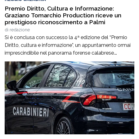
Premio Diritto, Cultura e Informazione:
Graziano Tomarchio Production riceve un
prestigioso riconoscimento a Palmi
di
redazione
Si è conclusa con successo la 4ª edizione del “Premio
Diritto, cultura e informazione”, un appuntamento ormai
imprescindibile nel panorama forense calabrese.
L’evento, tenutosi a Palmi il 6 agosto 2026, ha offerto
un’importante occasione di riflessione sul tema
“Esperienza di vita e competenze professionali a
confronto”, richiamando l’attenzione di giuristi,
professionisti e cittadini sull’importanza del […]