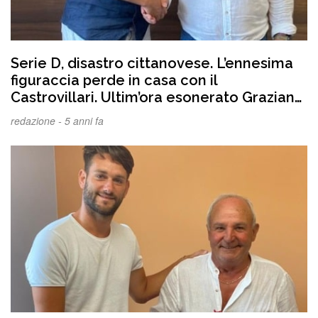
Serie D, disastro cittanovese. L’ennesima
figuraccia perde in casa con il
Castrovillari. Ultim’ora esonerato Graziano
Nocera
redazione -
5 anni fa