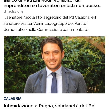
fianco di Patrizia Rodi Morabito. Gli
imprenditori e i lavoratori onesti non posso
essere lasciati da soli”
di
redazione
Il senatore Nicola Irto, segretario del Pd Calabria, e il
senatore Walter Verini, capogruppo del Partito
democratico nella Commissione parlamentare
Antimafia, hanno fatto visita a Patrizia Rodi Morabito,
imprenditrice agricola di Rosarno (Rc) la cui azienda è
stata più volte colpita da incendi, furti e danneggiamenti.
L’ultimo grave episodio si è verificato nei giorni scorsi […]
CALABRIA
Intimidazione a Rugna, solidarietà del Pd