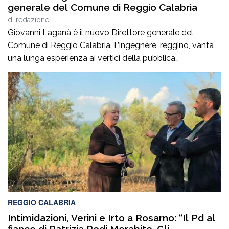
generale del Comune di Reggio Calabria
di
redazione
Giovanni Laganà è il nuovo Direttore generale del
Comune di Reggio Calabria. L’ingegnere, reggino, vanta
una lunga esperienza ai vertici della pubblica
amministrazione e della gestione delle infrastrutture in
Calabria ed in Sicilia. È stato Vice Direttore regionale
Anas Sicilia, Capo Compartimento Anas Calabria,
Direttore generale della Regione Calabria e Direttore
generale della ItalConsult Spa, […]
REGGIO CALABRIA
Intimidazioni, Verini e Irto a Rosarno: “Il Pd al