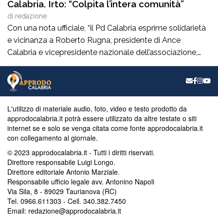
Calabria. Irto: “Colpita l’intera comunità”
di
redazione
Con una nota ufficiale, “il Pd Calabria esprime solidarietà
e vicinanza a Roberto Rugna, presidente di Ance
Calabria e vicepresidente nazionale dell’associazione,
per il grave episodio che ha colpito il cantiere della sua
azienda a Schiavonea (Cs), dove sono stati
pesantemente danneggiati alcuni mezzi meccanici”. Il
segretario regionale del partito, il senatore Nicola Irto,
L'utilizzo di materiale audio, foto, video e testo prodotto da
condanna […]
approdocalabria.it potrà essere utilizzato da altre testate o siti
internet se e solo se venga citata come fonte approdocalabria.it
con collegamento al giornale.
© 2023 approdocalabria.it - Tutti i diritti riservati.
Direttore responsabile Luigi Longo.
Direttore editoriale Antonio Marziale.
Responsabile ufficio legale avv. Antonino Napoli
Via Sila, 8 - 89029 Taurianova (RC)
Tel. 0966.611303 - Cell. 340.382.7450
Email: redazione@approdocalabria.it