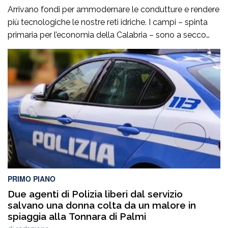
Arrivano fondi per ammodernare le condutture e rendere
più tecnologiche le nostre reti idriche. I campi – spinta
primaria per l’economia della Calabria – sono a secco
così come le città. È un problema per l’agricoltura ma
anche per il regolare servizio idrico ai cittadini. La
situazione si ripropone ciclicamente ed è da questo
inverno […]
PRIMO PIANO
Due agenti di Polizia liberi dal servizio
salvano una donna colta da un malore in
spiaggia alla Tonnara di Palmi