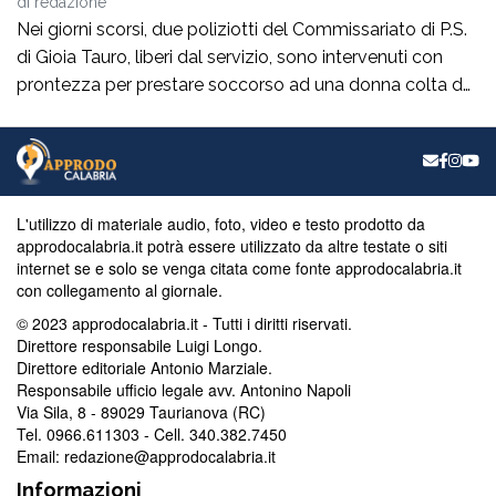
di
redazione
Nei giorni scorsi, due poliziotti del Commissariato di P.S.
di Gioia Tauro, liberi dal servizio, sono intervenuti con
prontezza per prestare soccorso ad una donna colta da
un malore, mentre si trovava in spiaggia a Palmi.La
donna, nel tentativo di uscire dall’acqua per raggiungere
la riva, è stata colta da un malessere improvviso,
perdendo i […]
L'utilizzo di materiale audio, foto, video e testo prodotto da
approdocalabria.it potrà essere utilizzato da altre testate o siti
internet se e solo se venga citata come fonte approdocalabria.it
con collegamento al giornale.
© 2023 approdocalabria.it - Tutti i diritti riservati.
Direttore responsabile Luigi Longo.
Direttore editoriale Antonio Marziale.
Responsabile ufficio legale avv. Antonino Napoli
Via Sila, 8 - 89029 Taurianova (RC)
Tel. 0966.611303 - Cell. 340.382.7450
Email: redazione@approdocalabria.it
Informazioni