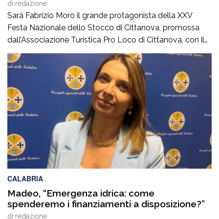
di
redazione
Sarà Fabrizio Moro il grande protagonista della XXV
Festa Nazionale dello Stocco di Cittanova, promossa
dall’Associazione Turistica Pro Loco di Cittanova, con il
patrocinio e il contributo del Comune.Il concerto, in
programma lunedì 10 agosto in piazza Tommaso
Campanella, rappresenta uno degli appuntamenti clou
della manifestazione, che da venticinque edizioni unisce
tradizione gastronomica e musica […]
CALABRIA
Madeo, “Emergenza idrica: come
spenderemo i finanziamenti a disposizione?”
di
redazione